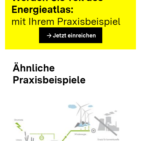
Energieatlas:
mit Ihrem Praxisbeispiel
arrow_forward
Jetzt einreichen
Ähnliche
Praxisbeispiele
arrow_forwar