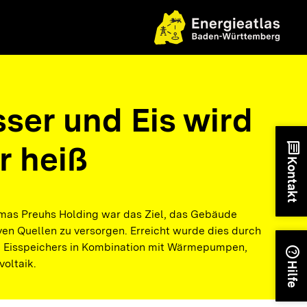
ser und Eis wird
r heiß
chat
Kontakt
mas Preuhs Holding war das Ziel, das Gebäude
en Quellen zu versorgen. Erreicht wurde dies durch
n Eisspeichers in Kombination mit Wärmepumpen,
help
oltaik.
Hilfe