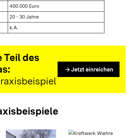
400.000 Euro
20 - 30 Jahre
k.A.
 Teil des
as:
arrow_forward
Jetzt einreichen
raxisbeispiel
axisbeispiele