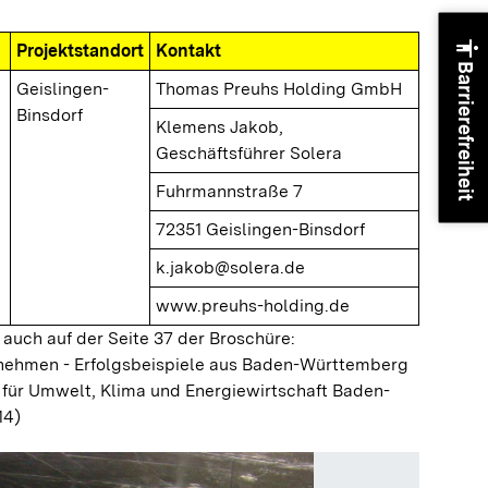
accessibility
Projektstandort
Kontakt
Barrierefreiheit
Geislingen-
Thomas Preuhs Holding GmbH
Binsdorf
Klemens Jakob,
Geschäftsführer Solera
Fuhrmannstraße 7
72351 Geislingen-Binsdorf
k.jakob@solera.de
www.preuhs-holding.de
 auch auf der Seite 37 der Broschüre:
ernehmen - Erfolgsbeispiele aus Baden-Württemberg
 für Umwelt, Klima und Energiewirtschaft Baden-
14)