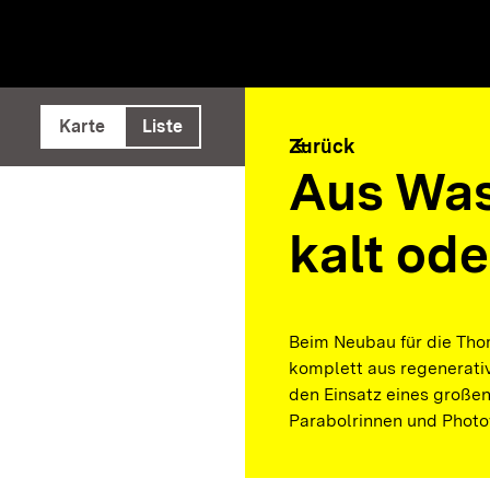
e ausführen
Karte
Liste
arrow_back
Zurück
Aus Was
kalt ode
Beim Neubau für die Tho
komplett aus regenerativ
den Einsatz eines große
Parabolrinnen und Photov