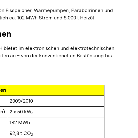
on Eisspeicher, Wärmepumpen, Parabolrinnen und
lich ca. 102 MWh Strom und 8.000 l Heizöl
men
bietet im elektronischen und elektrotechnischen
iten an – von der konventionellen Bestückung bis
nen
2009/2010
n)
2 x 50 kW
el
182 MWh
92,8 t CO
2