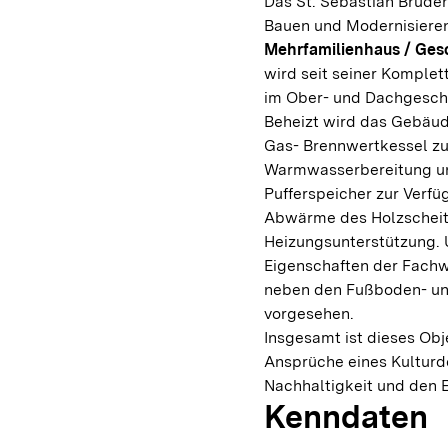
Das St. Sebastian Bruder
Bauen und Modernisieren
Mehrfamilienhaus / Ge
wird seit seiner Komple
im Ober- und Dachgesch
Beheizt wird das Gebäu
Gas- Brennwertkessel zu
Warmwasserbereitung und
Pufferspeicher zur Verfü
Abwärme des Holzscheit
Heizungsunterstützung. 
Eigenschaften der Fac
neben den Fußboden- u
vorgesehen.
Insgesamt ist dieses Obje
Ansprüche eines Kulturd
Nachhaltigkeit und den E
Kenndaten