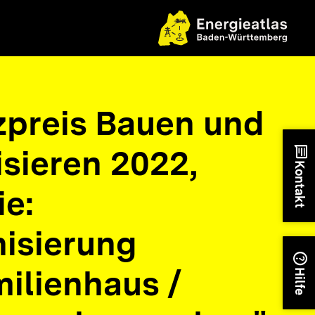
nzpreis Bauen und
sieren 2022,
chat
Kontakt
ie:
isierung
help
ilienhaus /
Hilfe