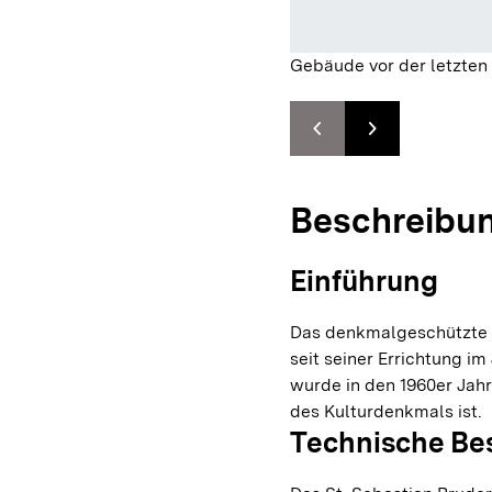
Gebäude vor der letzten
chevron_left
chevron_right
Zur vorhergehenden F
Zur nächsten F
Beschreibu
Einführung
Das denkmalgeschützte S
seit seiner Errichtung i
wurde in den 1960er Jahr
des Kulturdenkmals ist.
Technische Be