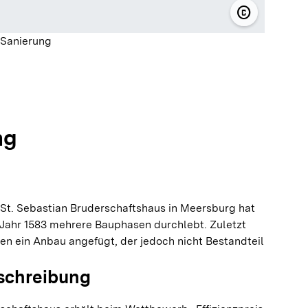
copyright
© HSW Kneb
 Sanierung
olie springen
olie springen
ng
t. Sebastian Bruderschaftshaus in Meersburg hat
m Jahr 1583 mehrere Bauphasen durchlebt. Zuletzt
en ein Anbau angefügt, der jedoch nicht Bestandteil
schreibung