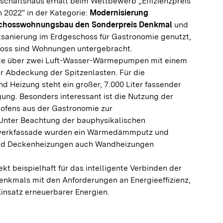
schaftshaus erhält beim Wettbewerb „Effizienzpreis
 2022“ in der Kategorie:
Modernisierung
schosswohnungsbau den Sonderpreis Denkmal
und
ttsanierung im Erdgeschoss für Gastronomie genutzt,
oss sind Wohnungen untergebracht.
de über zwei Luft-Wasser-Wärmepumpen mit einem
r Abdeckung der Spitzenlasten. Für die
 Heizung steht ein großer, 7.000 Liter fassender
gung. Besonders interessant ist die Nutzung der
ofens aus der Gastronomie zur
Unter Beachtung der bauphysikalischen
hwerkfassade wurden ein Wärmedämmputz und
nd Deckenheizungen auch Wandheizungen
kt beispielhaft für das intelligente Verbinden der
enkmals mit den Anforderungen an Energieeffizienz,
insatz erneuerbarer Energien.