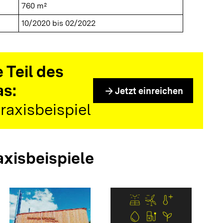
760 m²
10/2020 bis 02/2022
 Teil des
as:
arrow_forward
Jetzt einreichen
raxisbeispiel
axisbeispiele
arrow_forwar