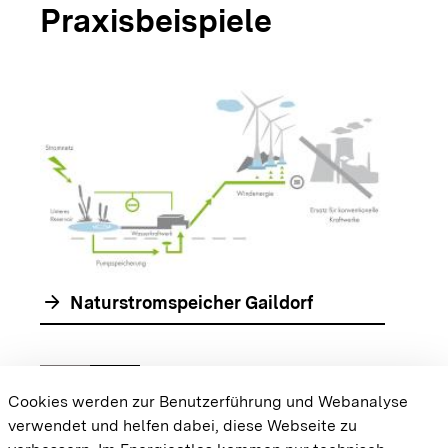
Praxisbeispiele
arrow_forwar
arrow_forward
Naturstromspeicher Gaildorf
chevron_left
chevron_right
Zur vorhergehenden Folie springen
Zur nächsten Folie springen
Cookies werden zur Benutzerführung und Webanalyse
verwendet und helfen dabei, diese Webseite zu
{{#displayPraxisbeispielMap}} {{{body}}}