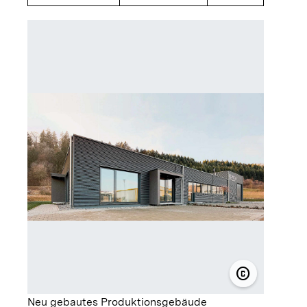
copyright
© Wolfgang 
Neu gebautes Produktionsgebäude