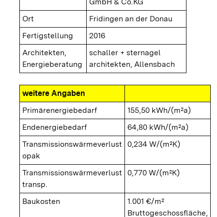
GmbH & Co.KG
Ort
Fridingen an der Donau
Fertigstellung
2016
Architekten,
schaller + sternagel
Energieberatung
architekten, Allensbach
weitere Angaben
Primärenergiebedarf
155,50 kWh/(m²a)
Endenergiebedarf
64,80 kWh/(m²a)
Transmissionswärmeverlust
0,234 W/(m²K)
opak
Transmissionswärmeverlust
0,770 W/(m²K)
transp.
Baukosten
1.001 €/m²
Bruttogeschossfläche,