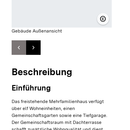
copyright
© Magor Sán
Gebäude Außenansicht
chevron_left
chevron_right
Zur vorhergehenden Folie springen
Zur nächsten Folie springen
Beschreibung
Einführung
Das freistehende Mehrfamilienhaus verfügt
über elf Wohneinheiten, einen
Gemeinschaftsgarten sowie eine Tiefgarage.
Der Gemeinschaftsraum mit Dachterrasse
schafft zusätzliche Wohnqualität und dient