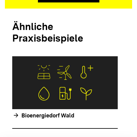
Ähnliche
Praxisbeispiele
arrow_forwar
arrow_forward
Bioenergiedorf Wald