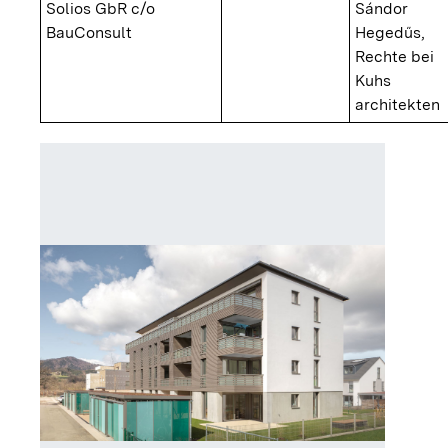
Solios GbR c/o
Sándor
BauConsult
Hegedűs,
Rechte bei
Kuhs
architekten
Gbäude 