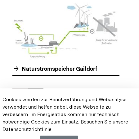
arrow_forwar
arrow_forward
Naturstromspeicher Gaildorf
chevron_left
chevron_right
Zur vorhergehenden Folie springen
Zur nächsten Folie springen
Cookies werden zur Benutzerführung und Webanalyse
verwendet und helfen dabei, diese Webseite zu
{{#displayPraxisbeispielMap}} {{{body}}}
verbessern. Im Energieatlas kommen nur technisch
{{/displayPraxisbeispielMap}}
notwendige Cookies zum Einsatz.
Besuchen Sie unsere
Datenschutzrichtlinie
Cookie-Einstellungen
Barrierefreiheit
Datenschutz