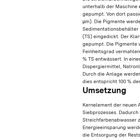
unterhalb der Maschine e
gepumpt. Von dort passie
µm). Die Pigmente werde
Sedimentationsbehälter 
(TS) eingedickt. Der Kla
gepumpt. Die Pigmente w
Feinheitsgrad vermahlen 
% TS entwässert. In ein
Dispergiermittel, Natronl
Durch die Anlage werden
dies entspricht 100 % de
Umsetzung
Kernelement der neuen A
Siebprozesses. Dadurch 
Streichfarbenabwasser 
Energieeinsparung werde
die Entsorgung der Rests