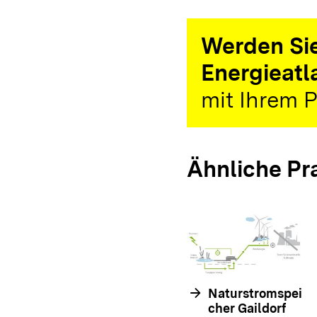
Werden Sie
Energieatl
mit Ihrem P
Ähnliche Pr
arrow_forward
Naturstromspei
cher Gaildorf