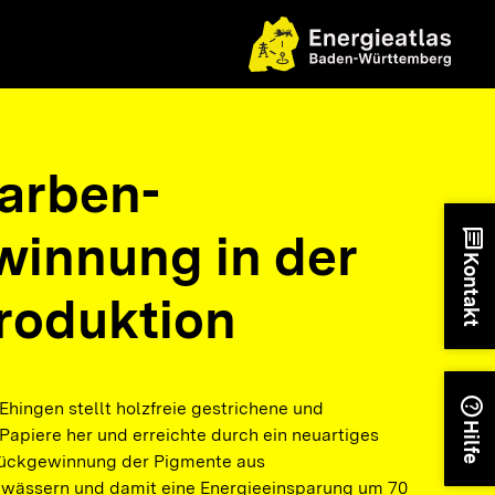
farben-
innung in der
chat
Kontakt
roduktion
help
hingen stellt holzfreie gestrichene und
Hilfe
Papiere her und erreichte durch ein neuartiges
Rückgewinnung der Pigmente aus
bwässern und damit eine Energieeinsparung um 70