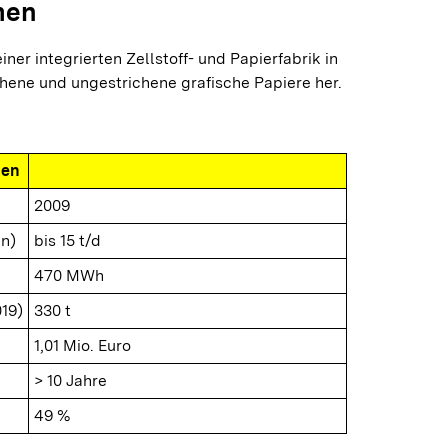
men
iner integrierten Zellstoff- und Papierfabrik in
chene und ungestrichene grafische Papiere her.
nen
2009
n)
bis 15 t/d
470 MWh
019)
330 t
1,01 Mio. Euro
> 10 Jahre
49 %