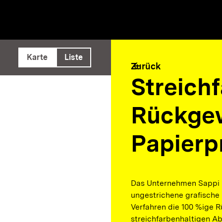
e ausführen
Karte
Liste
arrow_back
Zurück
Streich
Rückgew
Papierp
Das Unternehmen Sappi E
ungestrichene grafische 
Verfahren die 100 %ige 
streichfarbenhaltigen A