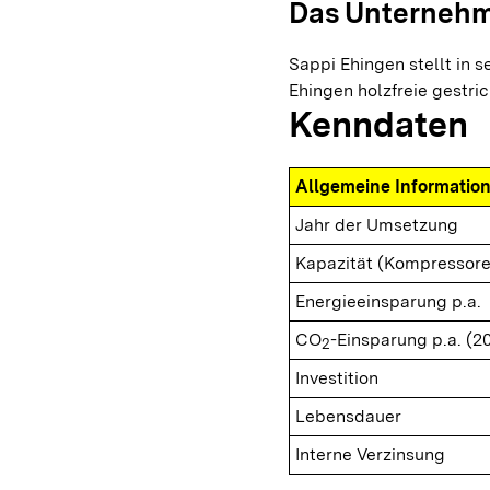
Das Unterneh
Sappi Ehingen stellt in se
Ehingen holzfreie gestri
Kenndaten
Allgemeine Informatio
Jahr der Umsetzung
Kapazität (Kompressore
Energieeinsparung p.a.
CO
-Einsparung p.a. (2
2
Investition
Lebensdauer
Interne Verzinsung