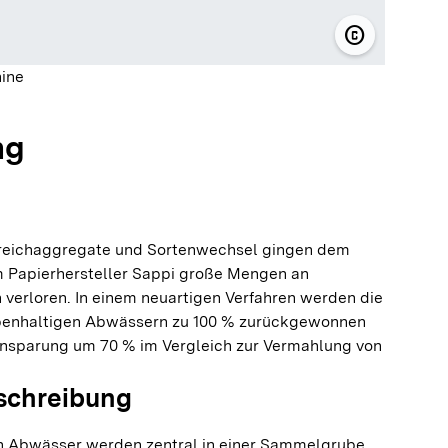
copyright
© Sappi Eh
ine
ng
treichaggregate und Sortenwechsel gingen dem
 Papierhersteller Sappi große Mengen an
verloren. In einem neuartigen Verfahren werden die
rbenhaltigen Abwässern zu 100 % zurückgewonnen
insparung um 70 % im Vergleich zur Vermahlung von
schreibung
en Abwässer werden zentral in einer Sammelgrube