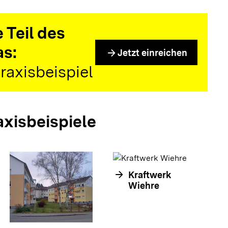
 Teil des
as:
arrow_forward
Jetzt einreichen
raxisbeispiel
axisbeispiele
arrow_forward
Kraftwerk
arrow_forwar
Wiehre