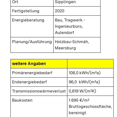
Ort
Sipplingen
Fertigstellung
2020
Energieberatung
Bau, Tragwerk -
Ingenieurbüro,
Aulendorf
Planung/Ausführung
Holzbau-Schmäh,
Meersburg
weitere Angaben
Primärenergiebedarf
108,0 kWh/(m²a)
Endenergiebedarf
96,0 kWh/(m²a)
Transmissionswärmeverlust
0,619 W/(m²K)
Baukosten
1.695 €/m²
Bruttogeschossfläche,
bereinigt