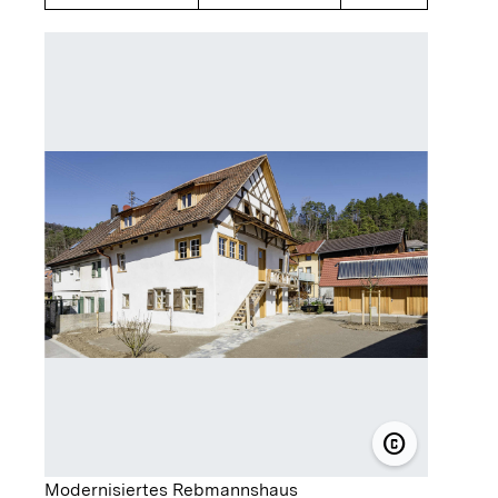
copyright
© Holzbau-
Modernisiertes Rebmannshaus