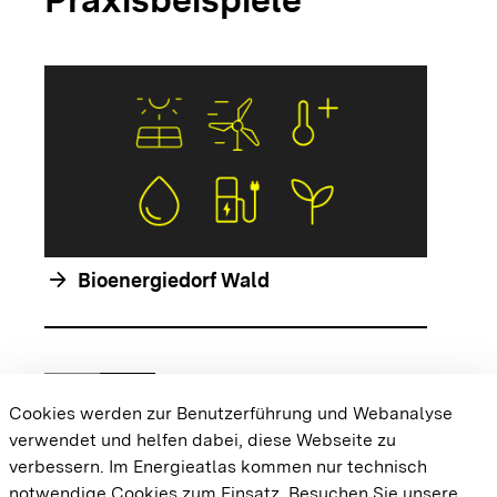
arrow_forwar
arrow_forward
Bioenergiedorf Wald
chevron_left
chevron_right
Zur vorhergehenden Folie springen
Zur nächsten Folie springen
Cookies werden zur Benutzerführung und Webanalyse
verwendet und helfen dabei, diese Webseite zu
{{#displayPraxisbeispielMap}} {{{body}}}
verbessern. Im Energieatlas kommen nur technisch
{{/displayPraxisbeispielMap}}
notwendige Cookies zum Einsatz.
Besuchen Sie unsere