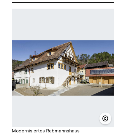
copyright
© Holzbau-
Modernisiertes Rebmannshaus