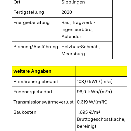
Ort
Sipplingen
Fertigstellung
2020
Energieberatung
Bau, Tragwerk -
Ingenieurbüro,
Aulendorf
Planung/Ausführung
Holzbau-Schmäh,
Meersburg
weitere Angaben
Primärenergiebedarf
108,0 kWh/(m²a)
Endenergiebedarf
96,0 kWh/(m²a)
Transmissionswärmeverlust
0,619 W/(m²K)
Baukosten
1.695 €/m²
Bruttogeschossfläche,
bereinigt