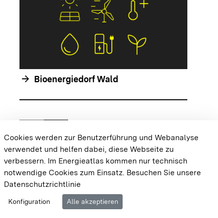
arrow_forwar
arrow_forward
Bioenergiedorf Wald
chevron_left
chevron_right
Zur vorhergehenden Folie springen
Zur nächsten Folie springen
Cookies werden zur Benutzerführung und Webanalyse
verwendet und helfen dabei, diese Webseite zu
{{#displayPraxisbeispielMap}} {{{body}}}
verbessern. Im Energieatlas kommen nur technisch
{{/displayPraxisbeispielMap}}
notwendige Cookies zum Einsatz.
Besuchen Sie unsere
Datenschutzrichtlinie
Cookie-Einstellungen
Barrierefreiheit
Datenschutz
Konfiguration
Alle akzeptieren
Impressum