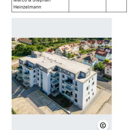
Heinzelmann
copyright
© Eigentüme