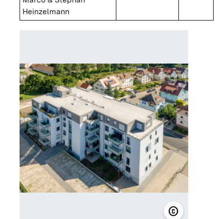
Heinzelmann
copyright
© Eigentüme