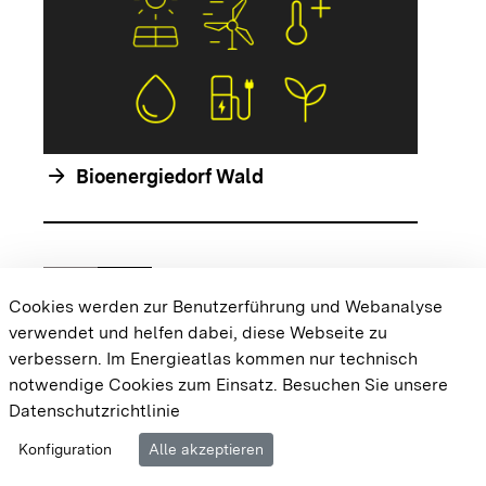
arrow_forwar
arrow_forward
Bioenergiedorf Wald
chevron_left
chevron_right
Zur vorhergehenden Folie springen
Zur nächsten Folie springen
Cookies werden zur Benutzerführung und Webanalyse
verwendet und helfen dabei, diese Webseite zu
{{#displayPraxisbeispielMap}} {{{body}}}
verbessern. Im Energieatlas kommen nur technisch
{{/displayPraxisbeispielMap}}
notwendige Cookies zum Einsatz.
Besuchen Sie unsere
Datenschutzrichtlinie
Cookie-Einstellungen
Barrierefreiheit
Datenschutz
Konfiguration
Alle akzeptieren
Impressum