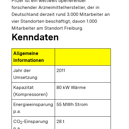
Pfizer ist ein weltweit operierender
forschender Arzneimittelhersteller, der in
Deutschland derzeit rund 3.000 Mitarbeiter an
vier Standorten beschäftigt, davon 1.000
Mitarbeiter am Standort Freiburg.
Kenndaten
Allgemeine
Informationen
Jahr der
2011
Umsetzung
Kapazität
80 kW Wärme
(Kompressoren)
Energieeinsparung
55 MWh Strom
p.a.
CO
-Einsparung
28 t
2
p.a.