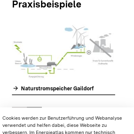
Praxisbeispiele
arrow_forwar
arrow_forward
Naturstromspeicher Gaildorf
chevron_left
chevron_right
Zur vorhergehenden Folie springen
Zur nächsten Folie springen
Cookies werden zur Benutzerführung und Webanalyse
verwendet und helfen dabei, diese Webseite zu
{{#displayPraxisbeispielMap}} {{{body}}}
verbessern. Im Energieatlas kommen nur technisch