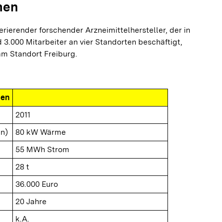
men
perierender forschender Arzneimittelhersteller, der in
 3.000 Mitarbeiter an vier Standorten beschäftigt,
am Standort Freiburg.
nen
2011
n)
80 kW Wärme
55 MWh Strom
28 t
36.000 Euro
20 Jahre
k.A.