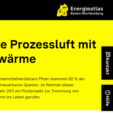
e Prozessluft mit
wärme
chat
Kontakt
neimittelherstellers Pfizer stammen 92 % der
erneuerbaren Quellen. Im Rahmen dieser
r 2011 ein Pilotprojekt zur Trocknung von
help
me ins Leben gerufen.
Hilfe