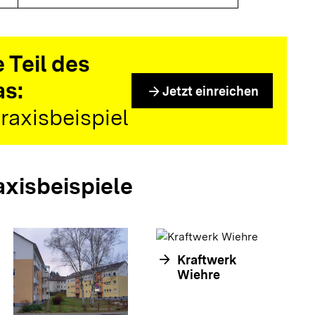
 Teil des
as:
arrow_forward
Jetzt einreichen
raxisbeispiel
axisbeispiele
arrow_forward
Kraftwerk
arrow_forwar
Wiehre