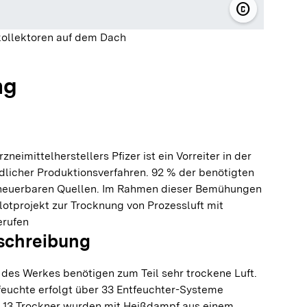
copyright
© Pfizer Ma
ollektoren auf dem Dach
ng
neimittelherstellers Pfizer ist ein Vorreiter in der
icher Produktionsverfahren. 92 % der benötigten
neuerbaren Quellen. Im Rahmen dieser Bemühungen
ilotprojekt zur Trocknung von Prozessluft mit
erufen
schreibung
des Werkes benötigen zum Teil sehr trockene Luft.
feuchte erfolgt über 33 Entfeuchter-Systeme
. 13 Trockner wurden mit Heißdampf aus einem