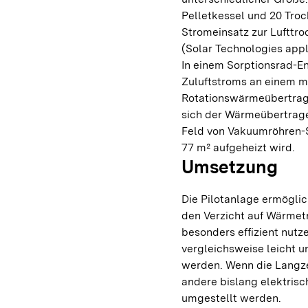
Pelletkessel und 20 Troc
Stromeinsatz zur Lufttro
(Solar Technologies appl
In einem Sorptionsrad-En
Zuluftstroms an einem m
Rotationswärmeübertrage
sich der Wärmeübertrage
Feld von Vakuumröhren-S
77 m² aufgeheizt wird.
Umsetzung
Die Pilotanlage ermöglic
den Verzicht auf Wärmet
besonders effizient nutz
vergleichsweise leicht u
werden. Wenn die Langzei
andere bislang elektris
umgestellt werden.