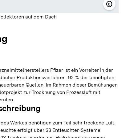
copyright
© Pfizer Ma
ollektoren auf dem Dach
ng
neimittelherstellers Pfizer ist ein Vorreiter in der
icher Produktionsverfahren. 92 % der benötigten
neuerbaren Quellen. Im Rahmen dieser Bemühungen
ilotprojekt zur Trocknung von Prozessluft mit
erufen
schreibung
des Werkes benötigen zum Teil sehr trockene Luft.
feuchte erfolgt über 33 Entfeuchter-Systeme
. 13 Trockner wurden mit Heißdampf aus einem