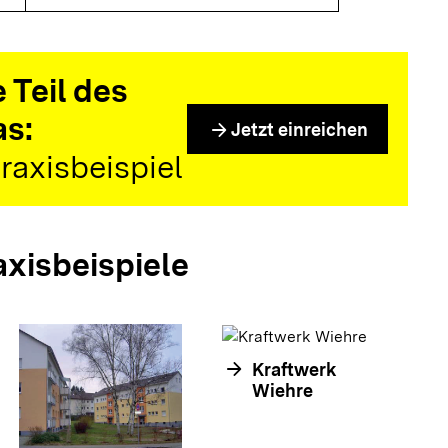
 Teil des
as:
arrow_forward
Jetzt einreichen
raxisbeispiel
axisbeispiele
arrow_forward
Kraftwerk
arrow_forwar
Wiehre