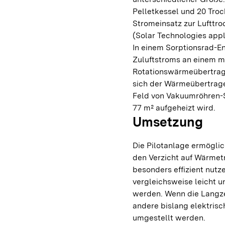
Pelletkessel und 20 Troc
Stromeinsatz zur Lufttro
(Solar Technologies appl
In einem Sorptionsrad-En
Zuluftstroms an einem m
Rotationswärmeübertrage
sich der Wärmeübertrage
Feld von Vakuumröhren-S
77 m² aufgeheizt wird.
Umsetzung
Die Pilotanlage ermöglic
den Verzicht auf Wärmet
besonders effizient nutz
vergleichsweise leicht u
werden. Wenn die Langzei
andere bislang elektris
umgestellt werden.