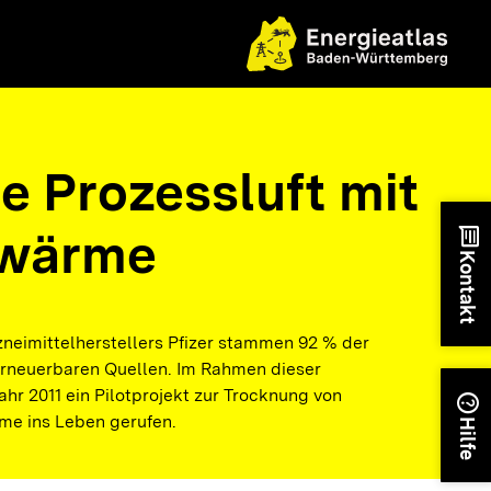
e Prozessluft mit
wärme
chat
Kontakt
neimittelherstellers Pfizer stammen 92 % der
erneuerbaren Quellen. Im Rahmen dieser
r 2011 ein Pilotprojekt zur Trocknung von
help
me ins Leben gerufen.
Hilfe