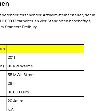
men
perierender forschender Arzneimittelhersteller, der in
 3.000 Mitarbeiter an vier Standorten beschäftigt,
am Standort Freiburg.
nen
2011
n)
80 kW Wärme
55 MWh Strom
28 t
36.000 Euro
20 Jahre
k.A.