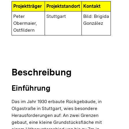
Projektträger
Projektstandort
Kontakt
Peter
Stuttgart
Bild: Brigida
Obermaier,
González
Ostfildern
copyright
© Brigida G
Innenraum des modernisierten Gebäudes
Beschreibung
Einführung
Das im Jahr 1930 erbaute Rückgebäude, in
Olgastraße in Stuttgart, wies besondere
Herausforderungen auf: An zwei Grenzen
gebaut, eine kleine Grundstücksfläche mit