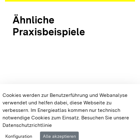
Ähnliche
Praxisbeispiele
arrow_forward
Bioenergiedorf
Schluchsee
arrow_forward
arrow_forward
Bioenergiedorf
Bioener
Wald
Renqui
Cookies werden zur Benutzerführung und Webanalyse
verwendet und helfen dabei, diese Webseite zu
{{#displayPraxisbeispielMap}} {{{body}}}
verbessern. Im Energieatlas kommen nur technisch
{{/displayPraxisbeispielMap}}
notwendige Cookies zum Einsatz.
Besuchen Sie unsere
Datenschutzrichtlinie
Cookie-Einstellungen
Barrierefreiheit
Datenschutz
Konfiguration
Alle akzeptieren
Impressum