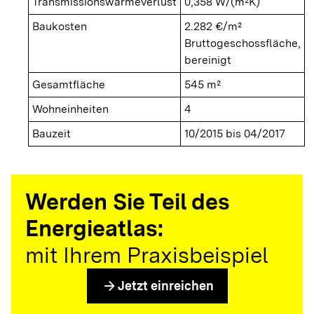
Transmissionswärmeverlust
0,358 W/(m²K)
Baukosten
2.282 €/m²
Bruttogeschossfläche,
bereinigt
Gesamtfläche
545 m²
Wohneinheiten
4
Bauzeit
10/2015 bis 04/2017
Werden Sie Teil des
Energieatlas:
mit Ihrem Praxisbeispiel
arrow_forward
Jetzt einreichen