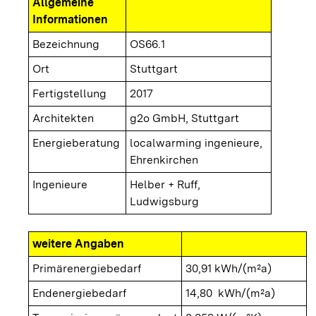
Allgemeine
Informationen
Bezeichnung
OS66.1
Ort
Stuttgart
Fertigstellung
2017
Architekten
g2o GmbH, Stuttgart
Energieberatung
localwarming ingenieure,
Ehrenkirchen
Ingenieure
Helber + Ruff,
Ludwigsburg
weitere Angaben
Primärenergiebedarf
30,91 kWh/(m²a)
Endenergiebedarf
14,80 kWh/(m²a)