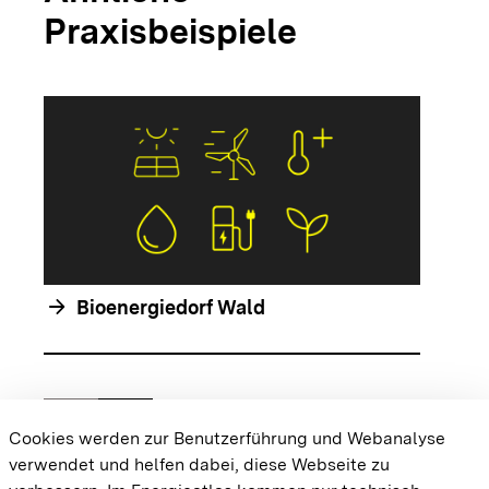
Praxisbeispiele
arrow_forwar
arrow_forward
Bioenergiedorf Wald
chevron_left
chevron_right
Zur vorhergehenden Folie springen
Zur nächsten Folie springen
Cookies werden zur Benutzerführung und Webanalyse
verwendet und helfen dabei, diese Webseite zu
{{#displayPraxisbeispielMap}} {{{body}}}