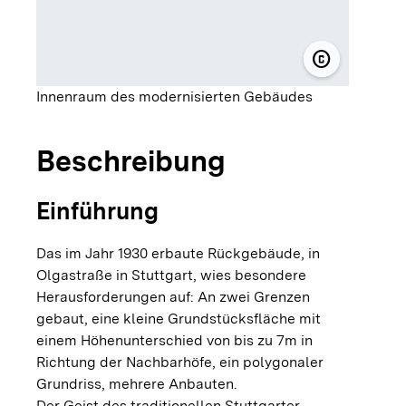
copyright
© Brigida G
Innenraum des modernisierten Gebäudes
Beschreibung
Einführung
Das im Jahr 1930 erbaute Rückgebäude, in
Olgastraße in Stuttgart, wies besondere
Herausforderungen auf: An zwei Grenzen
gebaut, eine kleine Grundstücksfläche mit
einem Höhenunterschied von bis zu 7m in
Richtung der Nachbarhöfe, ein polygonaler
Grundriss, mehrere Anbauten.
Der Geist des traditionellen Stuttgarter