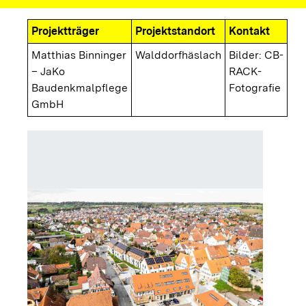
Projektträger
Projektstandort
Kontakt
Matthias Binninger
Walddorfhäslach
Bilder: CB-
– JaKo
RACK-
Baudenkmalpflege
Fotografie
GmbH
Übersich