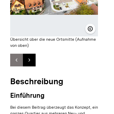
copyright
© CB-RACK-F
Übersicht über die neue Ortsmitte (Aufnahme
von oben)
chevron_left
chevron_right
Zur vorhergehenden Folie springen
Zur nächsten Folie springen
Beschreibung
Einführung
Bei diesem Beitrag überzeugt das Konzept, ein
ganzes Quartier aus mehreren Neu- und