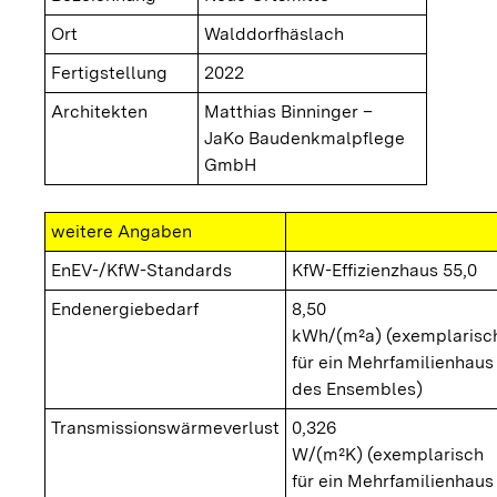
Ort
Walddorfhäslach
Fertigstellung
2022
Architekten
Matthias Binninger –
JaKo Baudenkmalpflege
GmbH
weitere Angaben
EnEV-/KfW-Standards
KfW-Effizienzhaus 55,0
Endenergiebedarf
8,50
kWh/(m²a) (exemplarisc
für ein Mehrfamilienhaus
des Ensembles)
Transmissionswärmeverlust
0,326
W/(m²K) (exemplarisch
für ein Mehrfamilienhaus