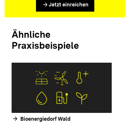
arrow_forward
Jetzt einreichen
Ähnliche
Praxisbeispiele
arrow_forwar
arrow_forward
Bioenergiedorf Wald