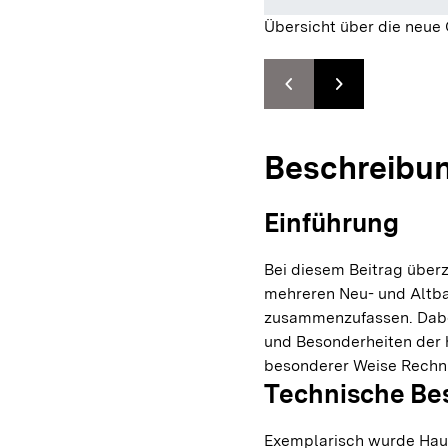
Übersicht über die neue
chevron_left
chevron_right
Zur vorhergehenden F
Zur nächsten F
Beschreibu
Einführung
Bei diesem Beitrag überz
mehreren Neu- und Altb
zusammenzufassen. Dabe
und Besonderheiten der 
besonderer Weise Rechn
Technische Be
Exemplarisch wurde Hau