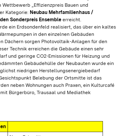
 Wettbewerb „Effizienzpreis Bauen und
er Kategorie:
Neubau Mehrfamilienhaus /
den Sonderpreis Ensemble
erreicht.
e ein Erdsondenfeld realisiert, das über ein kaltes
Wärmepumpen in den einzelnen Gebäuden
n Dächern sorgen Photovoltaik-Anlagen für den
eser Technik erreichen die Gebäude einen sehr
arf und geringe CO2-Emissionen für Heizung und
 gedämmten Gebäudehülle der Neubauten wurde ein
lichst niedrigen Herstellungsenergiebedarf
Gesichtspunkt Belebung der Ortsmitte ist das
rden neben Wohnungen auch Praxen, ein Kulturcafé
 mit Bürgerbüro, Trausaal und Mediathek
nen