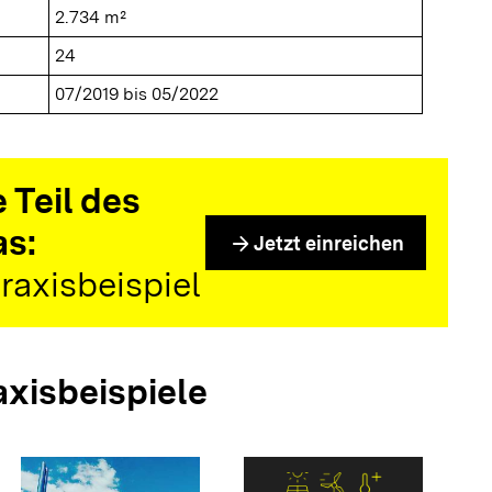
2.734 m²
24
07/2019 bis 05/2022
 Teil des
as:
arrow_forward
Jetzt einreichen
raxisbeispiel
axisbeispiele