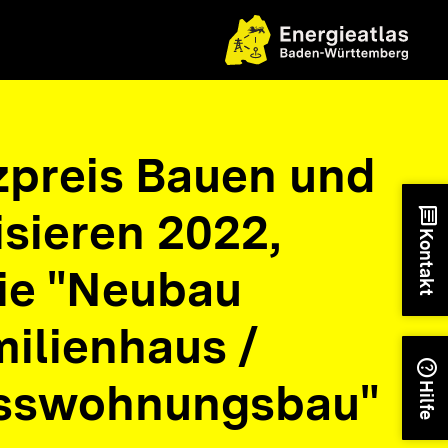
nzpreis Bauen und
sieren 2022,
chat
Kontakt
ie "Neubau
ilienhaus /
help
sswohnungsbau"
Hilfe