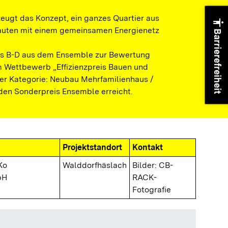
eugt das Konzept, ein ganzes Quartier aus
accessibility
auten mit einem gemeinsamen Energienetz
Barrierefreiheit
s B-D aus dem Ensemble zur Bewertung
 Wettbewerb „Effizienzpreis Bauen und
der Kategorie: Neubau Mehrfamilienhaus /
n Sonderpreis Ensemble erreicht.
Projektstandort
Kontakt
Ko
Walddorfhäslach
Bilder: CB-
bH
RACK-
Fotografie
Übersich