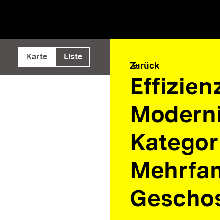
e ausführen
Karte
Liste
arrow_back
Zurück
Effizie
Moderni
Kategor
Mehrfam
Gescho