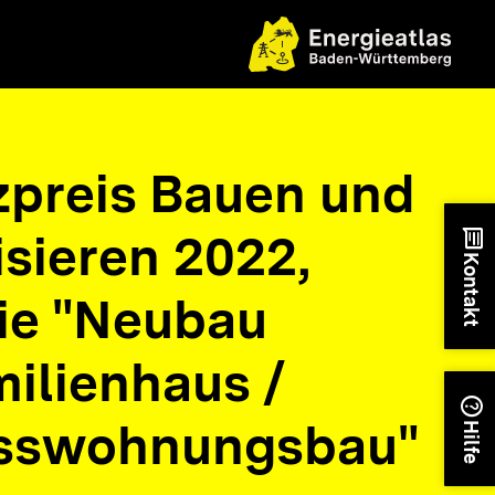
nzpreis Bauen und
sieren 2022,
chat
Kontakt
ie "Neubau
ilienhaus /
help
sswohnungsbau"
Hilfe