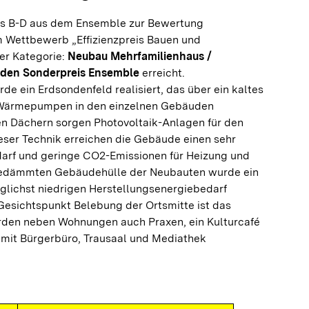
s B-D aus dem Ensemble zur Bewertung
 Wettbewerb „Effizienzpreis Bauen und
er Kategorie:
Neubau Mehrfamilienhaus /
den Sonderpreis Ensemble
erreicht.
e ein Erdsondenfeld realisiert, das über ein kaltes
Wärmepumpen in den einzelnen Gebäuden
n Dächern sorgen Photovoltaik-Anlagen für den
eser Technik erreichen die Gebäude einen sehr
arf und geringe CO2-Emissionen für Heizung und
 gedämmten Gebäudehülle der Neubauten wurde ein
lichst niedrigen Herstellungsenergiebedarf
Gesichtspunkt Belebung der Ortsmitte ist das
rden neben Wohnungen auch Praxen, ein Kulturcafé
 mit Bürgerbüro, Trausaal und Mediathek