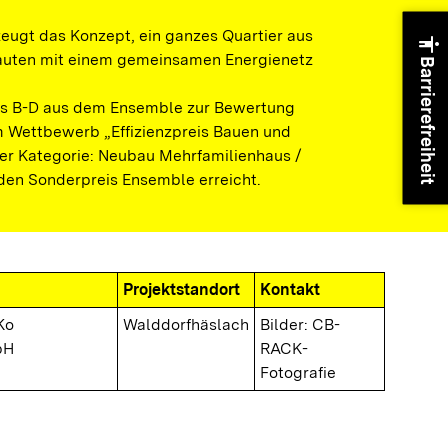
eugt das Konzept, ein ganzes Quartier aus
accessibility
auten mit einem gemeinsamen Energienetz
Barrierefreiheit
s B-D aus dem Ensemble zur Bewertung
 Wettbewerb „Effizienzpreis Bauen und
der Kategorie: Neubau Mehrfamilienhaus /
n Sonderpreis Ensemble erreicht.
Projektstandort
Kontakt
Ko
Walddorfhäslach
Bilder: CB-
bH
RACK-
Fotografie
copyright
© CB-RACK-F
 Ortsmitte (Aufnahme von oben)