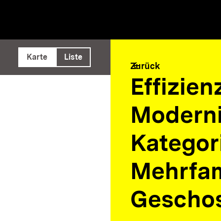
e ausführen
Karte
Liste
arrow_back
Zurück
Effizie
Moderni
Kategor
Mehrfam
Gescho