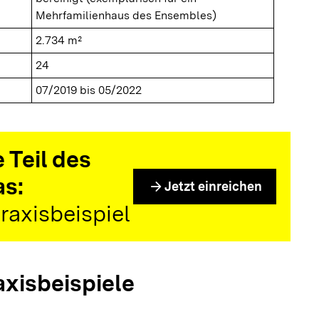
Mehrfamilienhaus des Ensembles)
2.734 m²
24
07/2019 bis 05/2022
 Teil des
as:
arrow_forward
Jetzt einreichen
raxisbeispiel
axisbeispiele