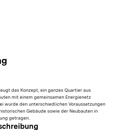
copyright
© CB-RACK-F
Ortsmitte
copyright
© CB-RACK-F
 Ortsmitte (Aufnahme von oben)
ng
eugt das Konzept, ein ganzes Quartier aus
auten mit einem gemeinsamen Energienetz
i wurde den unterschiedlichen Voraussetzungen
historischen Gebäude sowie der Neubauten in
ung getragen.
schreibung