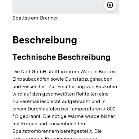
copyright
© Neff Gmb
Spaltstrom-Brenner
Beschreibung
Technische Beschreibung
Die Neff GmbH stellt in ihrem Werk in Bretten
Einbaubacköfen sowie Dunstabzugshauben
und -essen her. Zur Emallierung von Backöfen
wird auf den geschweißten Rohteilen eine
Pulveremailleschicht aufgebracht und in
einem Durchlaufofen bei Temperaturen > 800
°C gebrannt. Die nötige Wärme wurde bisher
mit Erdgas und konventionellen
Spaltstrombrennern bereitgestellt. Die
existierenden Brenner wurden gegen