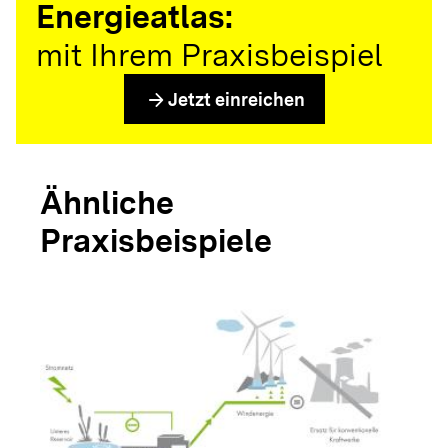
Energieatlas:
mit Ihrem Praxisbeispiel
arrow_forward
Jetzt einreichen
Ähnliche
Praxisbeispiele
arrow_forwar