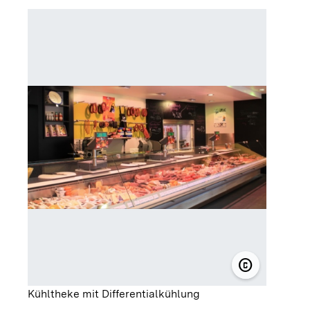
copyright
© Metzgerei 
Kühltheke mit Differentialkühlung