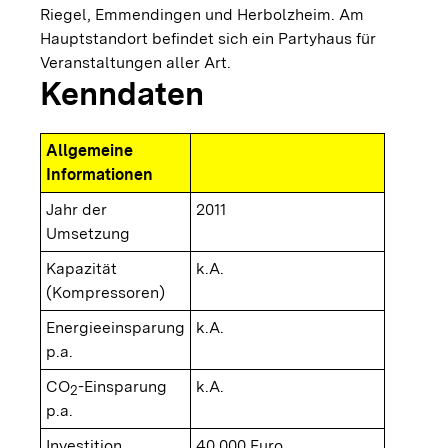
Riegel, Emmendingen und Herbolzheim. Am
Hauptstandort befindet sich ein Partyhaus für
Veranstaltungen aller Art.
Kenndaten
Allgemeine
Informationen
Jahr der
2011
Umsetzung
Kapazität
k.A.
(Kompressoren)
Energieeinsparung
k.A.
p.a.
CO
-Einsparung
k.A.
2
p.a.
Investition
40.000 Euro