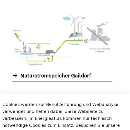
arrow_forwar
arrow_forward
Naturstromspeicher Gaildorf
chevron_left
chevron_right
Zur vorhergehenden Folie springen
Zur nächsten Folie springen
Cookies werden zur Benutzerführung und Webanalyse
verwendet und helfen dabei, diese Webseite zu
{{#displayPraxisbeispielMap}} {{{body}}}
verbessern. Im Energieatlas kommen nur technisch
{{/displayPraxisbeispielMap}}
notwendige Cookies zum Einsatz.
Besuchen Sie unsere