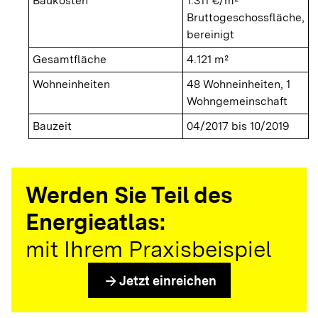
Baukosten
1.311 €/m²
Bruttogeschossfläche,
bereinigt
Gesamtfläche
4.121 m²
Wohneinheiten
48 Wohneinheiten, 1
Wohngemeinschaft
Bauzeit
04/2017 bis 10/2019
Werden Sie Teil des
Energieatlas:
mit Ihrem Praxisbeispiel
arrow_forward
Jetzt einreichen