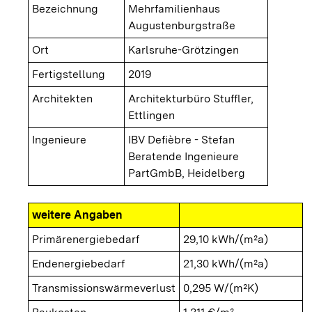
Bezeichnung
Mehrfamilienhaus
Augustenburgstraße
Ort
Karlsruhe-Grötzingen
Fertigstellung
2019
Architekten
Architekturbüro Stuffler,
Ettlingen
Ingenieure
IBV Defièbre - Stefan
Beratende Ingenieure
PartGmbB, Heidelberg
weitere Angaben
Primärenergiebedarf
29,10 kWh/(m²a)
Endenergiebedarf
21,30 kWh/(m²a)
Transmissionswärmeverlust
0,295 W/(m²K)