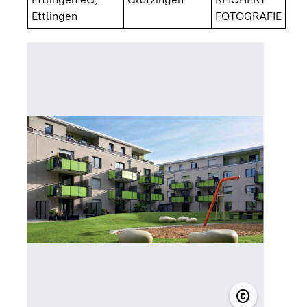
Ettlingen
FOTOGRAFIE
copyright
© REICHERT