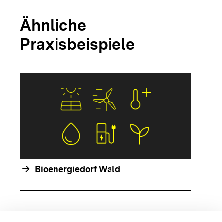
Ähnliche
Praxisbeispiele
arrow_forwar
arrow_forward
Bioenergiedorf Wald