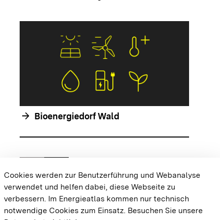
arrow_forwar
arrow_forward
Bioenergiedorf Wald
chevron_left
chevron_right
Zur vorhergehenden Folie springen
Zur nächsten Folie springen
Cookies werden zur Benutzerführung und Webanalyse
verwendet und helfen dabei, diese Webseite zu
{{#displayPraxisbeispielMap}} {{{body}}}
verbessern. Im Energieatlas kommen nur technisch
{{/displayPraxisbeispielMap}}
notwendige Cookies zum Einsatz.
Besuchen Sie unsere