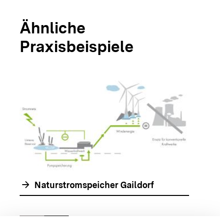
Ähnliche
Praxisbeispiele
arrow_forwar
arrow_forward
Naturstromspeicher Gaildorf