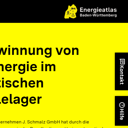
winnung von
ergie im
chat
Kontakt
ischen
lelager
help
Hilfe
ernehmen J. Schmalz GmbH hat durch die