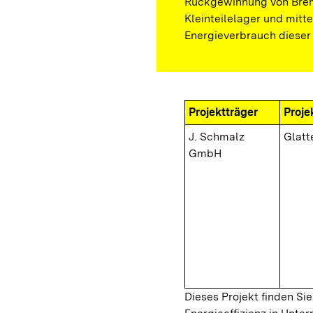
Rückgewinnung von Brem
Kleinteilelager und mitt
Energieverbrauch dieser 
Projektträger
Proje
J. Schmalz
Glatt
GmbH
Dieses Projekt finden Sie