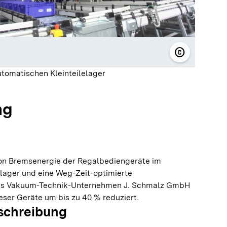
copyright
© J. Schma
tomatischen Kleinteilelager
ng
n Bremsenergie der Regalbediengeräte im
elager und eine Weg-Zeit-optimierte
das Vakuum-Technik-Unternehmen J. Schmalz GmbH
ser Geräte um bis zu 40 % reduziert.
schreibung