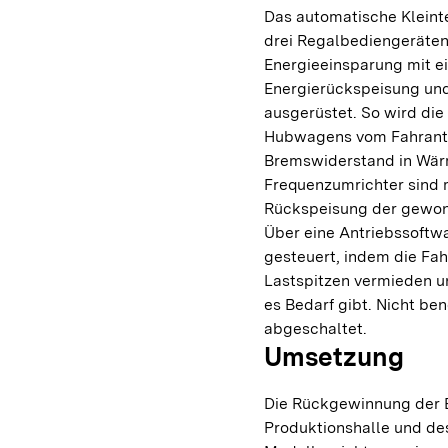
Das automatische Kleinte
drei Regalbediengeräten
Energieeinsparung mit e
Energierückspeisung und
ausgerüstet. So wird die
Hubwagens vom Fahrantr
Bremswiderstand in Wär
Frequenzumrichter sind m
Rückspeisung der gewon
Über eine Antriebssoftw
gesteuert, indem die Fa
Lastspitzen vermieden 
es Bedarf gibt. Nicht b
abgeschaltet.
Umsetzung
Die Rückgewinnung der 
Produktionshalle und des