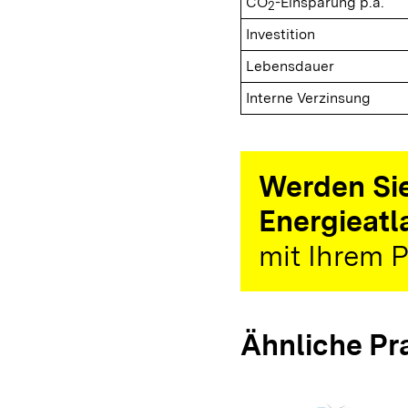
CO
-Einsparung p.a.
2
Investition
Lebensdauer
Interne Verzinsung
Werden Sie
Energieatl
mit Ihrem P
Ähnliche Pr