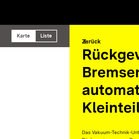
e ausführen
Karte
Liste
arrow_back
Zurück
Rückge
Bremsen
automat
Kleintei
Das Vakuum-Technik-Unt