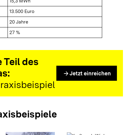
15,3 MWh
13.500 Euro
20 Jahre
27 %
 Teil des
as:
arrow_forward
Jetzt einreichen
raxisbeispiel
axisbeispiele