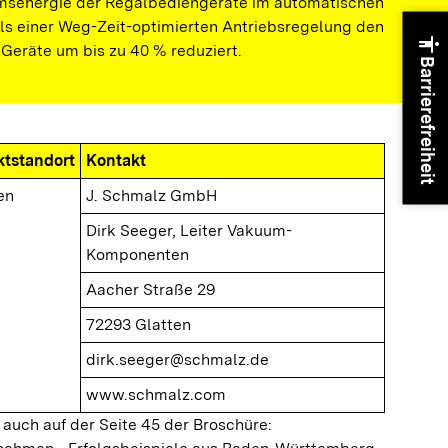
senergie der Regalbediengeräte im automatischen
els einer Weg-Zeit-optimierten Antriebsregelung den
accessibility
Geräte um bis zu 40 % reduziert.
Barrierefreiheit
ktstandort
Kontakt
en
J. Schmalz GmbH
Dirk Seeger, Leiter Vakuum-
Komponenten
Aacher Straße 29
72293 Glatten
dirk.seeger@schmalz.de
www.schmalz.com
 auch auf der Seite 45 der Broschüre: