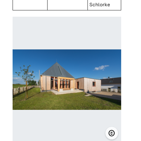
Schlorke
copyright
© Johannes-