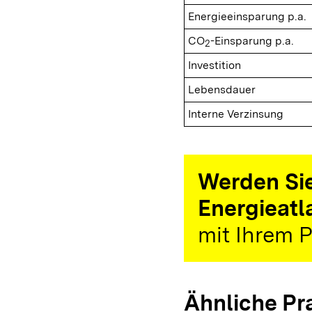
Energieeinsparung p.a.
CO
-Einsparung p.a.
2
Investition
Lebensdauer
Interne Verzinsung
Werden Sie
Energieatl
mit Ihrem P
Ähnliche Pr