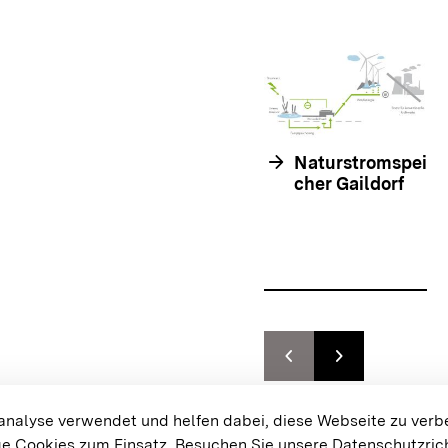
arrow_forward
Naturstromspei
cher Gaildorf
chevron_left
chevron_right
Zur vorhergehenden F
Zur nächsten F
{{#displayPraxisbeispielMap}}
alyse verwendet und helfen dabei, diese Webseite zu verb
e Cookies zum Einsatz.
Besuchen Sie unsere Datenschutzrich