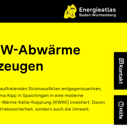
KW-Abwärme
rzeugen
chat
Kontakt
auftretenden Stromausfällen entgegenzuwirken,
rma Kipp in Spaichingen in eine moderne
ft-Wärme-Kälte-Kopplung (KWKK) investiert. Davon
help
Betriebssicherheit, sondern auch die Umwelt.
Hilfe