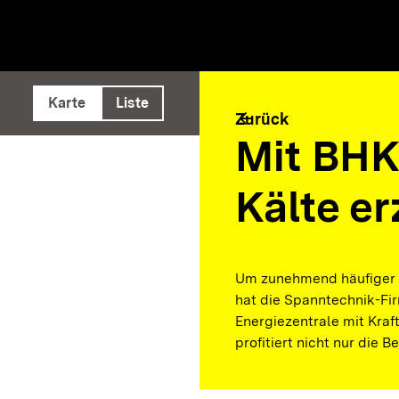
e ausführen
Karte
Liste
arrow_back
Zurück
Mit BH
Kälte e
Um zunehmend häufiger 
hat die Spanntechnik-Fi
Energiezentrale mit Kra
profitiert nicht nur die 