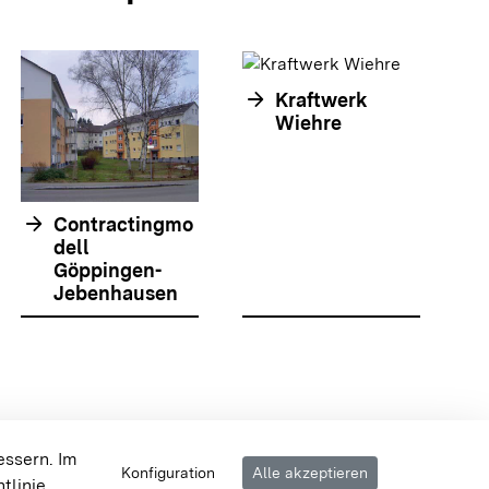
arrow_forward
Kraftwerk
arrow_forwar
Wiehre
arrow_forward
Contractingmo
dell
Göppingen-
Jebenhausen
olie springen
olie springen
 {{{body}}} {{/displayPraxisbeispielMap}}
essern. Im
Konfiguration
Alle akzeptieren
tlinie