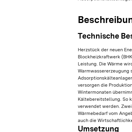
Beschreibu
Technische Be
Herzstück der neuen Ener
Blockheizkraftwerk (BHK
Leistung. Die Wärme wir
Warmwassererzeugung so
Adsorptionskälteanlagen
versorgen die Produktio
Wintermonaten übernimmt
Kältebereitstellung. S
verwendet werden. Zwei 
Wärmebedarf vom Angebot
auch die Wirtschaftlichk
Umsetzung