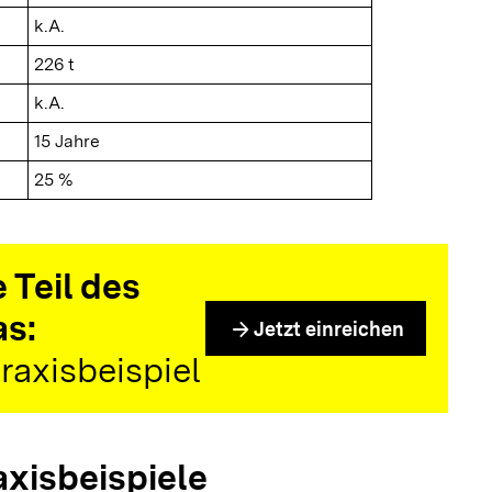
k.A.
226 t
k.A.
15 Jahre
25 %
 Teil des
as:
arrow_forward
Jetzt einreichen
raxisbeispiel
axisbeispiele