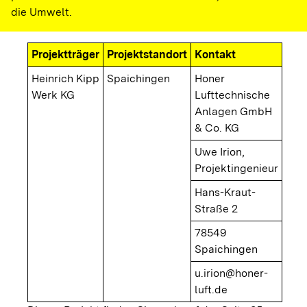
die Umwelt.
Projektträger
Projektstandort
Kontakt
Heinrich Kipp
Spaichingen
Honer
Werk KG
Lufttechnische
Anlagen GmbH
& Co. KG
Uwe Irion,
Projektingenieur
Hans-Kraut-
Straße 2
78549
Spaichingen
u.irion@honer-
luft.de