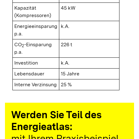
Kapazität
45 kW
(Kompressoren)
Energieeinsparung
k.A.
p.a.
CO
-Einsparung
226 t
2
p.a.
Investition
k.A.
Lebensdauer
15 Jahre
Interne Verzinsung
25 %
Werden Sie Teil des
Energieatlas:
mit Ihrem Praxisbeispiel