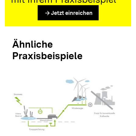
arrow_forward
Jetzt einreichen
Ähnliche
Praxisbeispiele
arrow_forwar