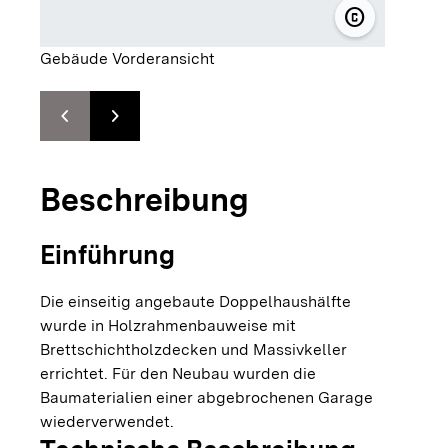
copyright
© ARSP Arch
Gebäude Vorderansicht
chevron_left
chevron_right
Zur vorhergehenden Folie springen
Zur nächsten Folie springen
Beschreibung
Einführung
Die einseitig angebaute Doppelhaushälfte
wurde in Holzrahmenbauweise mit
Brettschichtholzdecken und Massivkeller
errichtet. Für den Neubau wurden die
Baumaterialien einer abgebrochenen Garage
wiederverwendet.