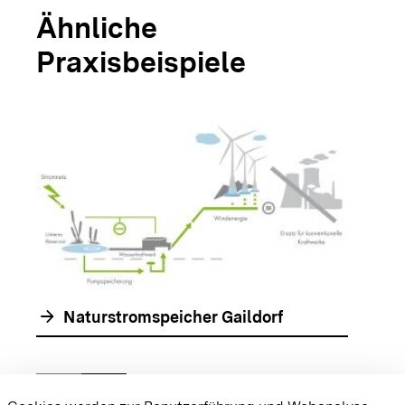
Ähnliche
Praxisbeispiele
arrow_forwar
arrow_forward
Naturstromspeicher Gaildorf
chevron_left
chevron_right