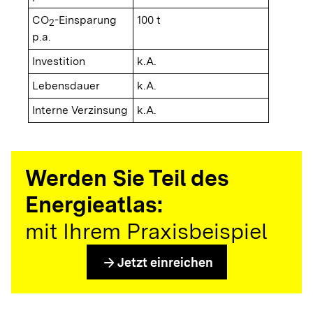
CO
-Einsparung
100 t
2
p.a.
Investition
k.A.
Lebensdauer
k.A.
Interne Verzinsung
k.A.
Werden Sie Teil des
Energieatlas:
mit Ihrem Praxisbeispiel
arrow_forward
Jetzt einreichen