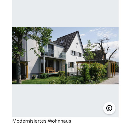
copyright
© Anees Al
Modernisiertes Wohnhaus