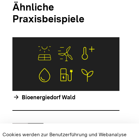
Ähnliche
Praxisbeispiele
arrow_forwar
arrow_forward
Bioenergiedorf Wald
chevron_left
chevron_right
Zur vorhergehenden Folie springen
Zur nächsten Folie springen
Cookies werden zur Benutzerführung und Webanalyse