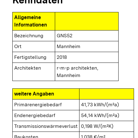
Allgemeine
Informationen
Bezeichnung
GNS52
Ort
Mannheim
Fertigstellung
2018
Architekten
r-m-p architekten,
Mannheim
weitere Angaben
Primärenergiebedarf
41,73 kWh/(m²a)
Endenergiebedarf
54,14 kWh/(m²a)
Transmissionswärmeverlust
0,198 W/(m²K)
Baukosten
1.038 €/m²