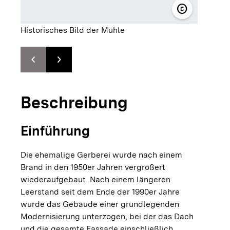
copyright
© Familie L
Historisches Bild der Mühle
chevron_left
chevron_right
Zur vorhergehenden Folie springen
Zur nächsten Folie springen
Beschreibung
Einführung
Die ehemalige Gerberei wurde nach einem
Brand in den 1950er Jahren vergrößert
wiederaufgebaut. Nach einem längeren
Leerstand seit dem Ende der 1990er Jahre
wurde das Gebäude einer grundlegenden
Modernisierung unterzogen, bei der das Dach
und die gesamte Fassade einschließlich