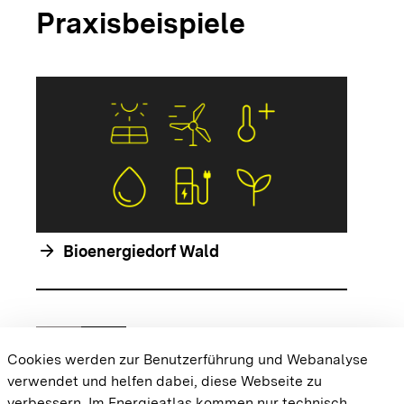
Praxisbeispiele
arrow_forwar
arrow_forward
Bioenergiedorf Wald
chevron_left
chevron_right
Zur vorhergehenden Folie springen
Zur nächsten Folie springen
Cookies werden zur Benutzerführung und Webanalyse
verwendet und helfen dabei, diese Webseite zu
{{#displayPraxisbeispielMap}} {{{body}}}
verbessern. Im Energieatlas kommen nur technisch