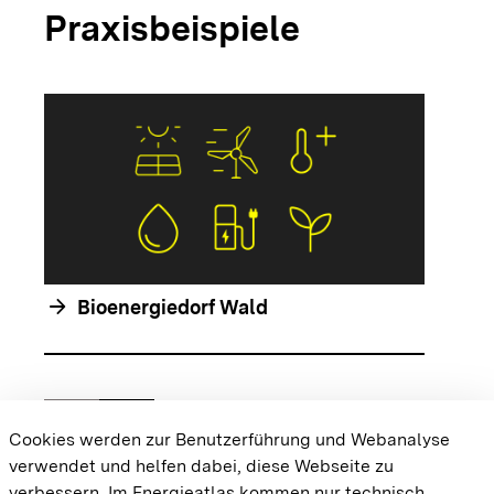
Praxisbeispiele
arrow_forwar
arrow_forward
Bioenergiedorf Wald
chevron_left
chevron_right
Zur vorhergehenden Folie springen
Zur nächsten Folie springen
Cookies werden zur Benutzerführung und Webanalyse
verwendet und helfen dabei, diese Webseite zu
{{#displayPraxisbeispielMap}} {{{body}}}
verbessern. Im Energieatlas kommen nur technisch