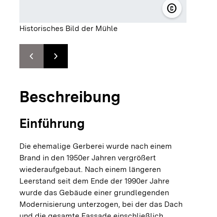
copyright
© Familie L
Historisches Bild der Mühle
chevron_left
chevron_right
Zur vorhergehenden Folie springen
Zur nächsten Folie springen
Beschreibung
Einführung
Die ehemalige Gerberei wurde nach einem
Brand in den 1950er Jahren vergrößert
wiederaufgebaut. Nach einem längeren
Leerstand seit dem Ende der 1990er Jahre
wurde das Gebäude einer grundlegenden
Modernisierung unterzogen, bei der das Dach
und die gesamte Fassade einschließlich