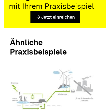
mit Ihrem Praxisbeispiel
arrow_forward
Jetzt einreichen
Ähnliche
Praxisbeispiele
arrow_forwar