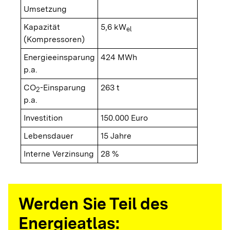
Umsetzung
Kapazität
5,6 kW
el
(Kompressoren)
Energieeinsparung
424 MWh
p.a.
CO
-Einsparung
263 t
2
p.a.
Investition
150.000 Euro
Lebensdauer
15 Jahre
Interne Verzinsung
28 %
Werden Sie Teil des
Energieatlas: