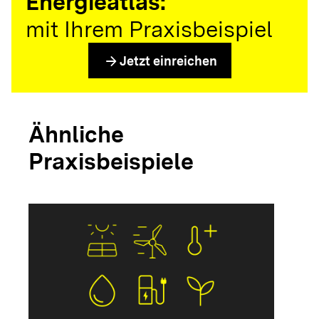
Energieatlas:
mit Ihrem Praxisbeispiel
arrow_forward
Jetzt einreichen
Ähnliche
Praxisbeispiele
arrow_forwar