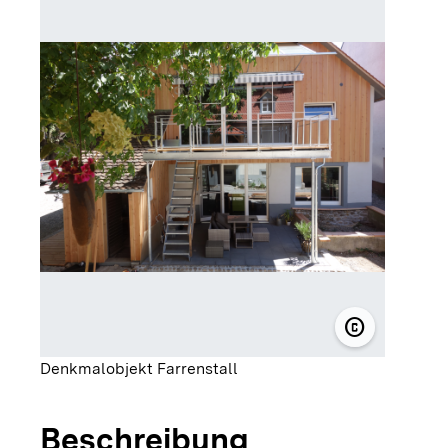
copyright
© Sutter + K
Denkmalobjekt Farrenstall
Beschreibung