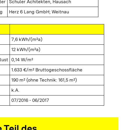
ter
Schuler Achitekten, Hausach
ng
Herz 6 Lang GmbH; Weitnau
7,6 kWh/(m²a)
12 kWh/(m²a)
lust
0,14 W/m²
1.633 €/m² Bruttogeschossfläche
190 m² (ohne Technik: 161,5 m²)
k.A.
07/2016 - 06/2017
 Teil des