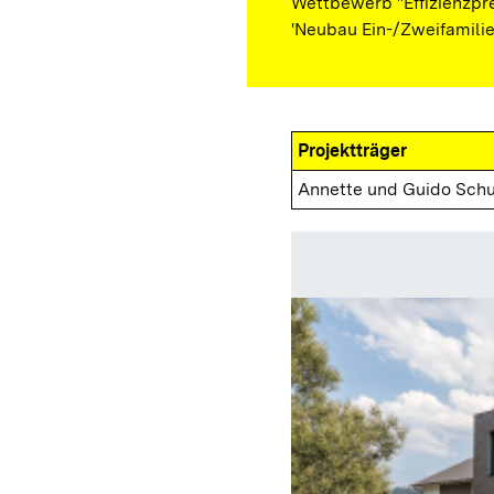
Wettbewerb "Effizienzpre
'Neubau Ein-/Zweifamilie
Projektträger
Annette und Guido Schu