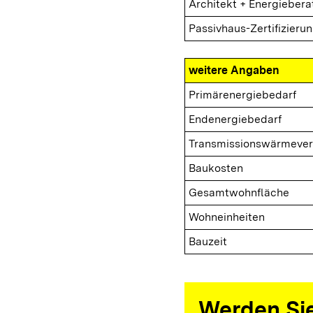
Architekt + Energiebera
Passivhaus-Zertifizieru
weitere Angaben
Primärenergiebedarf
Endenergiebedarf
Transmissionswärmever
Baukosten
Gesamtwohnfläche
Wohneinheiten
Bauzeit
Werden Sie