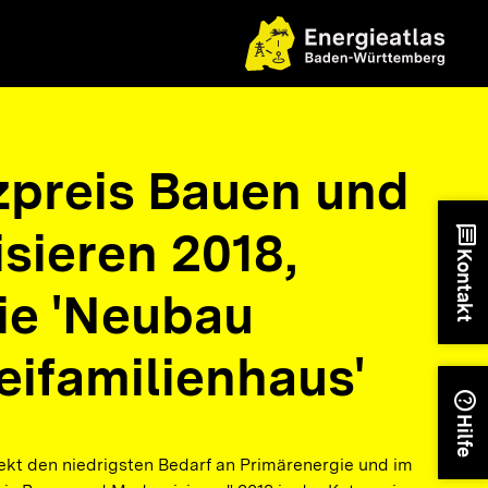
nzpreis Bauen und
sieren 2018,
chat
Kontakt
ie 'Neubau
eifamilienhaus'
help
Hilfe
ekt den niedrigsten Bedarf an Primärenergie und im