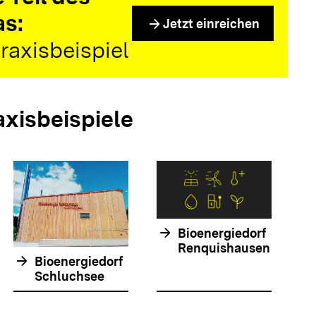
as:
arrow_forward
Jetzt einreichen
raxisbeispiel
axisbeispiele
arrow_forwar
arrow_forward
Bioenergiedorf
Renquishausen
arrow_forward
Bioenergiedorf
Schluchsee