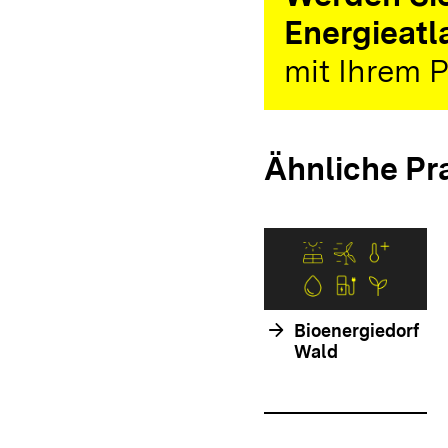
Energieatl
mit Ihrem P
Ähnliche Pr
arrow_forward
Bioenergiedorf
Wald