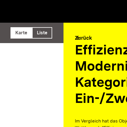
e ausführen
Karte
Liste
arrow_back
Zurück
Effizie
Moderni
Kategor
Ein-/Zw
Im Vergleich hat das Obj