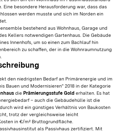
ie. Eine besondere Herausforderung war, dass das
hlossen werden musste und sich im Norden ein
det.
eensemble bestehend aus Wohnhaus, Garage und
 des Kellers notwendigen Gartenhaus. Die Gebäude
ines Innenhofs, um so einen zum Bachlauf hin
enbereich zu schaffen, der in die Wohnraumnutzung
.
schreibung
ekt den niedrigsten Bedarf an Primärenergie und im
is Bauen und Modernisieren" 2018 in der Kategorie
ienhaus
die
Prämierungsstufe Gold
erhalten. Es hat
nergiebedarf – auch die Gebäudehülle ist die
dadurch wird ein günstiges Verhältnis von Baukosten
icht, trotz der vergleichsweise leicht
Kosten in €/m² Bruttogrundfläche.
ivhausinstitut als Passivhaus zertifiziert. Mit