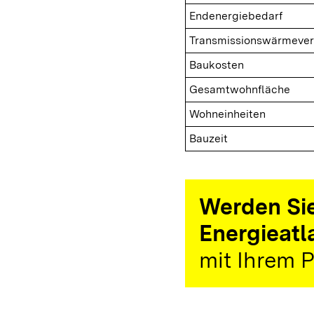
Endenergiebedarf
Transmissionswärmever
Baukosten
Gesamtwohnfläche
Wohneinheiten
Bauzeit
Werden Sie
Energieatl
mit Ihrem P