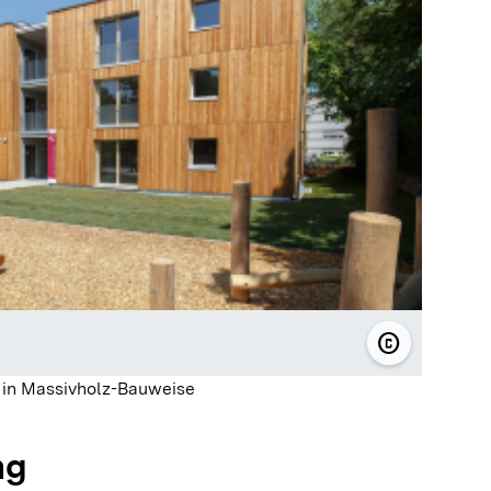
copyright
© Wohnungs
in Massivholz-Bauweise
ng