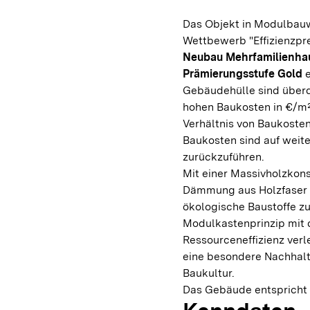
Das Objekt in Modulbauw
Wettbewerb "Effizienzpre
Neubau Mehrfamilienh
Prämierungsstufe Gold
e
Gebäudehülle sind überdu
hohen Baukosten in €/m²
Verhältnis von Baukosten 
Baukosten sind auf weit
zurückzuführen.
Mit einer Massivholzkon
Dämmung aus Holzfaser
ökologische Baustoffe z
Modulkastenprinzip mit 
Ressourceneffizienz ver
eine besondere Nachhalti
Baukultur.
Das Gebäude entspricht 