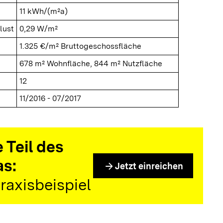
11 kWh/(m²a)
lust
0,29 W/m²
1.325 €/m² Bruttogeschossfläche
678 m² Wohnfläche, 844 m² Nutzfläche
12
11/2016 - 07/2017
 Teil des
as:
arrow_forward
Jetzt einreichen
raxisbeispiel