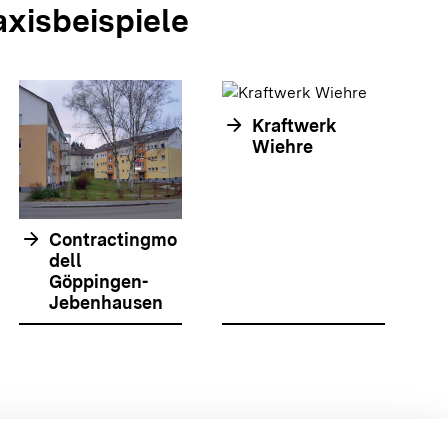
axisbeispiele
arrow_forward
Kraftwerk
arrow_forwar
Wiehre
arrow_forward
Contractingmo
dell
Göppingen-
Jebenhausen
olie springen
olie springen
 {{{body}}} {{/displayPraxisbeispielMap}}