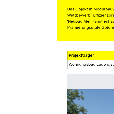
Das Objekt in Modulbauw
Wettbewerb "Effizienzpre
'Neubau Mehrfamilienha
Prämierungsstufe Gold e
Projektträger
Wohnungsbau Ludwigs