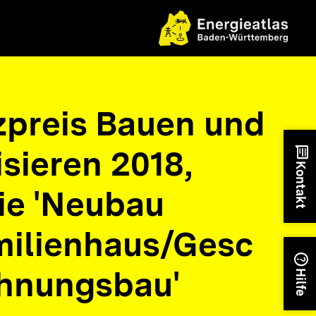
nzpreis Bauen und
sieren 2018,
chat
Kontakt
ie 'Neubau
ilienhaus/Gesc
help
hnungsbau'
Hilfe