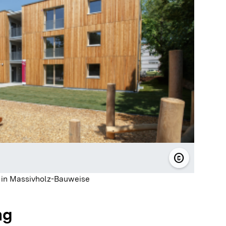
copyright
© Wohnungs
in Massivholz-Bauweise
ng