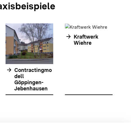
axisbeispiele
arrow_forward
Kraftwerk
arrow_forwar
Wiehre
arrow_forward
Contractingmo
dell
Göppingen-
Jebenhausen
olie springen
olie springen
 {{{body}}} {{/displayPraxisbeispielMap}}