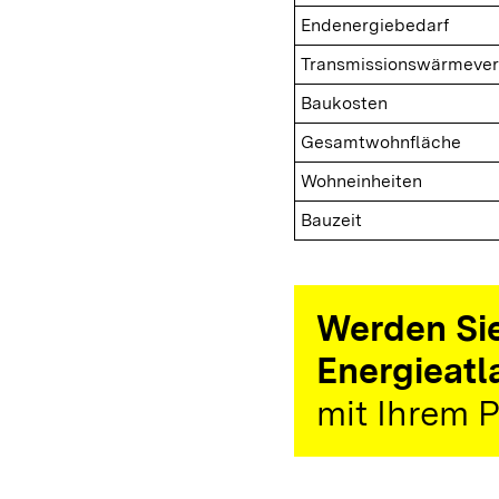
Endenergiebedarf
Transmissionswärmever
Baukosten
Gesamtwohnfläche
Wohneinheiten
Bauzeit
Werden Sie
Energieatl
mit Ihrem P