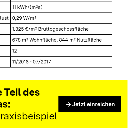
11 kWh/(m²a)
lust
0,29 W/m²
1.325 €/m² Bruttogeschossfläche
678 m² Wohnfläche, 844 m² Nutzfläche
12
11/2016 - 07/2017
 Teil des
as:
arrow_forward
Jetzt einreichen
raxisbeispiel