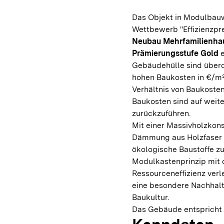
Das Objekt in Modulbauw
Wettbewerb "Effizienzpre
Neubau Mehrfamilienh
Prämierungsstufe Gold
e
Gebäudehülle sind überdu
hohen Baukosten in €/m²
Verhältnis von Baukosten 
Baukosten sind auf weit
zurückzuführen.
Mit einer Massivholzkon
Dämmung aus Holzfaser
ökologische Baustoffe z
Modulkastenprinzip mit 
Ressourceneffizienz ver
eine besondere Nachhalti
Baukultur.
Das Gebäude entspricht 