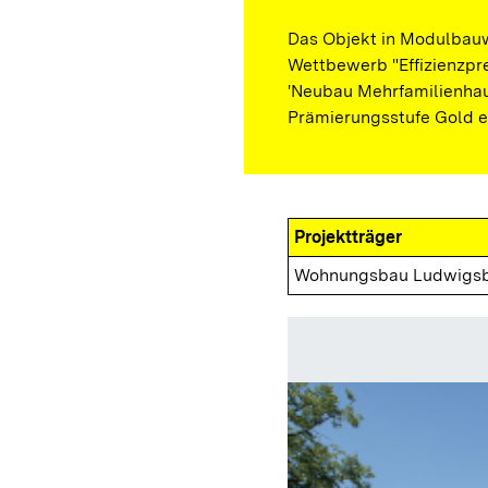
Das Objekt in Modulbauw
Wettbewerb "Effizienzpre
'Neubau Mehrfamilienha
Prämierungsstufe Gold e
Projektträger
Wohnungsbau Ludwigs