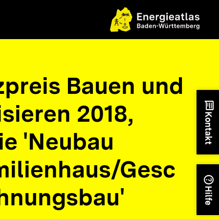
nzpreis Bauen und
sieren 2018,
chat
Kontakt
ie 'Neubau
ilienhaus/Gesc
help
hnungsbau'
Hilfe