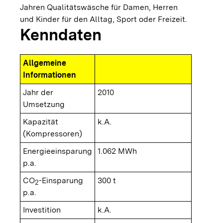
Jahren Qualitätswäsche für Damen, Herren
und Kinder für den Alltag, Sport oder Freizeit.
Kenndaten
Allgemeine
Informationen
Jahr der
2010
Umsetzung
Kapazität
k.A.
(Kompressoren)
Energieeinsparung
1.062 MWh
p.a.
CO
-Einsparung
300 t
2
p.a.
Investition
k.A.