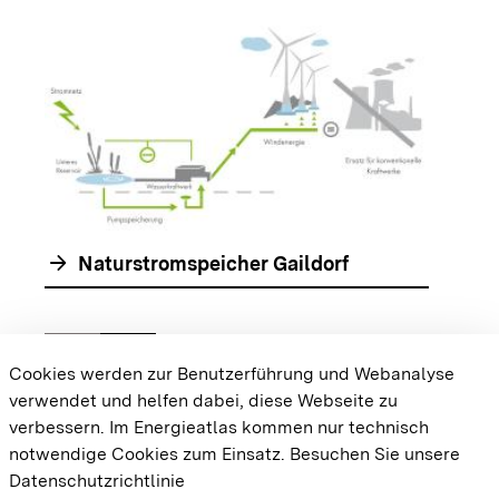
arrow_forwar
arrow_forward
Naturstromspeicher Gaildorf
chevron_left
chevron_right
Zur vorhergehenden Folie springen
Zur nächsten Folie springen
Cookies werden zur Benutzerführung und Webanalyse
verwendet und helfen dabei, diese Webseite zu
{{#displayPraxisbeispielMap}} {{{body}}}
verbessern. Im Energieatlas kommen nur technisch
{{/displayPraxisbeispielMap}}
notwendige Cookies zum Einsatz.
Besuchen Sie unsere
Datenschutzrichtlinie