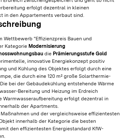
m Erdreich zwischengespeichert und geht so nicht
bereitung erfolgt dezentral in kleinen
kt in den Appartements verbaut sind.
schreibung
im Wettbewerb "Effizienzpreis Bauen und
er Kategorie
Modernisierung
chosswohnungsbau
die
Prämierungsstufe Gold
erimentelle, innovative Energiekonzept positiv
ung und Kühlung des Objektes erfolgt durch eine
pe, die durch eine 120 m² große Solarthermie-
. Die bei der Gebäudekühlung entstehende Wärme
wasser-Bereitung und Heizung im Erdreich
e Warmwasseraufbereitung erfolgt dezentral in
nnerhalb der Apartments.
 Maßnahmen und der vergleichsweise effizientesten
bjekt innerhalb der Kategorie die besten
mit den effizientesten Energiestandard KfW-
en.