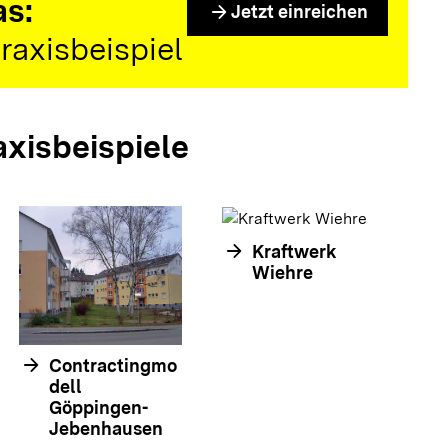
as:
arrow_forward
Jetzt einreichen
raxisbeispiel
axisbeispiele
arrow_forward
Kraftwerk
arrow_forwar
Wiehre
arrow_forward
Contractingmo
dell
Göppingen-
Jebenhausen