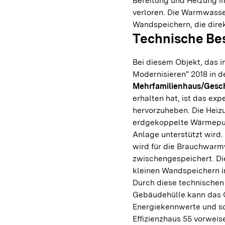
Bereitung und Heizung i
verloren. Die Warmwasser
Wandspeichern, die dire
Technische Be
Bei diesem Objekt, das 
Modernisieren" 2018 in d
Mehrfamilienhaus/Ges
erhalten hat, ist das exp
hervorzuheben. Die Heiz
erdgekoppelte Wärmepum
Anlage unterstützt wird
wird für die Brauchwarm
zwischengespeichert. Di
kleinen Wandspeichern i
Durch diese technischen
Gebäudehülle kann das O
Energiekennwerte und so
Effizienzhaus 55 vorweis