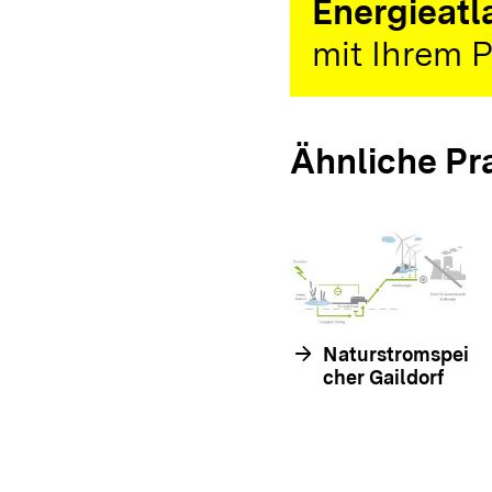
Energieatl
mit Ihrem P
Ähnliche Pr
arrow_forward
Naturstromspei
cher Gaildorf