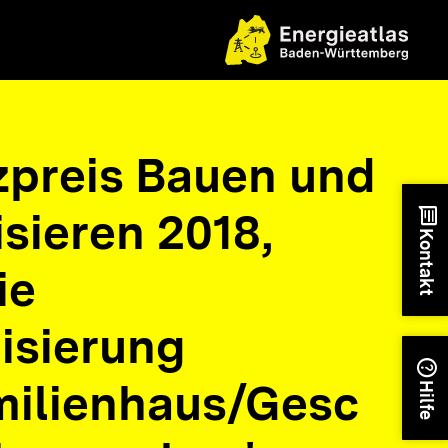
nzpreis Bauen und
sieren 2018,
chat
Kontakt
ie
isierung
help
ilienhaus/Gesc
Hilfe