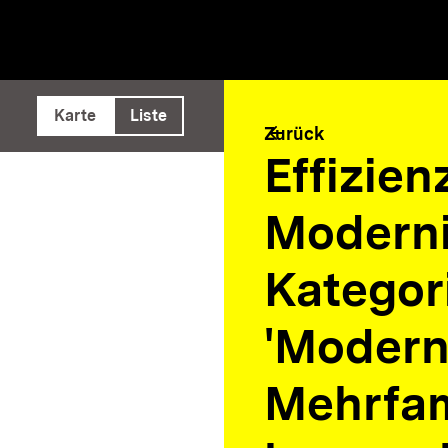
e ausführen
Karte
Liste
arrow_back
Zurück
Effizie
Moderni
Kategor
'Modern
Mehrfam