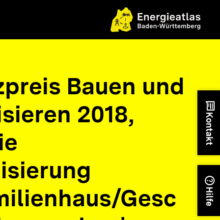
nzpreis Bauen und
sieren 2018,
chat
Kontakt
ie
isierung
help
ilienhaus/Gesc
Hilfe