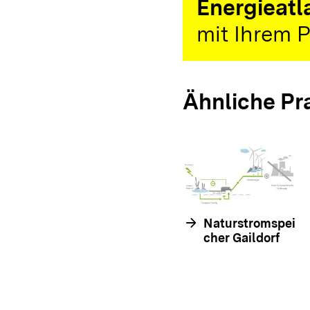
Energieatl
mit Ihrem P
Ähnliche Pr
arrow_forward
Naturstromspei
cher Gaildorf