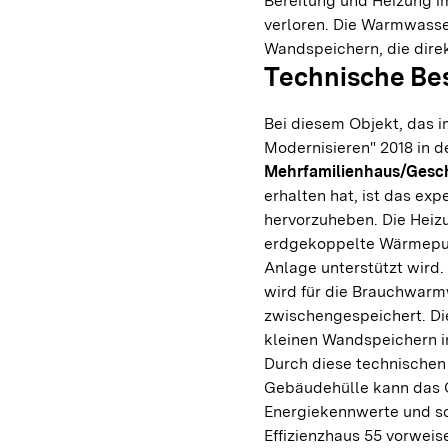
Bereitung und Heizung i
verloren. Die Warmwasser
Wandspeichern, die dire
Technische Be
Bei diesem Objekt, das 
Modernisieren" 2018 in d
Mehrfamilienhaus/Ges
erhalten hat, ist das exp
hervorzuheben. Die Heiz
erdgekoppelte Wärmepum
Anlage unterstützt wird
wird für die Brauchwarm
zwischengespeichert. Di
kleinen Wandspeichern i
Durch diese technischen
Gebäudehülle kann das O
Energiekennwerte und so
Effizienzhaus 55 vorweis