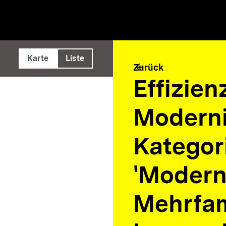
e ausführen
Karte
Liste
arrow_back
Zurück
Effizie
Moderni
Kategor
'Modern
Mehrfam