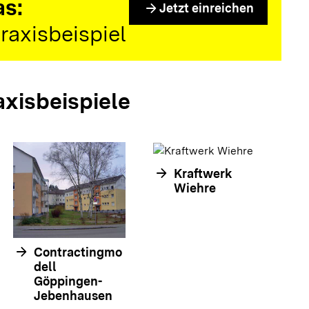
as:
arrow_forward
Jetzt einreichen
raxisbeispiel
axisbeispiele
arrow_forward
Kraftwerk
arrow_forwar
Wiehre
arrow_forward
Contractingmo
dell
Göppingen-
Jebenhausen