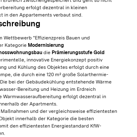
m Erdreich zwischengespeichert und geht so nicht
bereitung erfolgt dezentral in kleinen
kt in den Appartements verbaut sind.
schreibung
im Wettbewerb "Effizienzpreis Bauen und
er Kategorie
Modernisierung
chosswohnungsbau
die
Prämierungsstufe Gold
erimentelle, innovative Energiekonzept positiv
ung und Kühlung des Objektes erfolgt durch eine
pe, die durch eine 120 m² große Solarthermie-
. Die bei der Gebäudekühlung entstehende Wärme
wasser-Bereitung und Heizung im Erdreich
e Warmwasseraufbereitung erfolgt dezentral in
nnerhalb der Apartments.
 Maßnahmen und der vergleichsweise effizientesten
bjekt innerhalb der Kategorie die besten
mit den effizientesten Energiestandard KfW-
en.