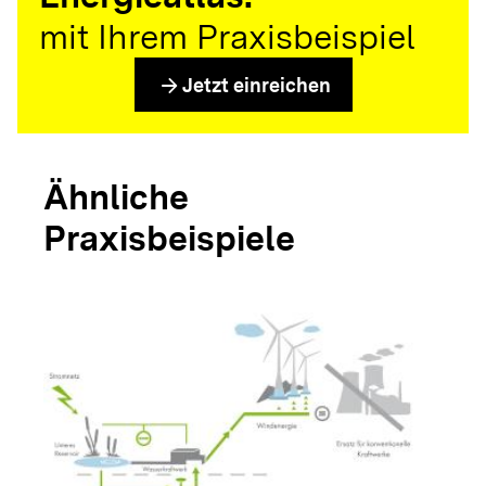
mit Ihrem Praxisbeispiel
arrow_forward
Jetzt einreichen
Ähnliche
Praxisbeispiele
arrow_forwar