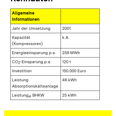
Allgemeine
Informationen
Jahr der Umsetzung
2001
Kapazität
k.A.
(Kompressoren)
Energieeinsparung p.a.
259 MWh
CO
-Einsparung p.a.
120 t
2
Investition
150.000 Euro
Leistung
46 kWh
Absorptionskälteanlage
Leistung
BHKW
25 kWh
el