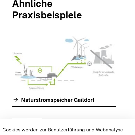
Ähnliche
Praxisbeispiele
arrow_forwar
arrow_forward
Naturstromspeicher Gaildorf
chevron_left
chevron_right
Zur vorhergehenden Folie springen
Zur nächsten Folie springen
Cookies werden zur Benutzerführung und Webanalyse