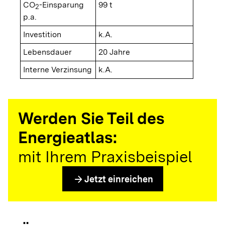
CO
-Einsparung
99 t
2
p.a.
Investition
k.A.
Lebensdauer
20 Jahre
Interne Verzinsung
k.A.
Werden Sie Teil des
Energieatlas:
mit Ihrem Praxisbeispiel
arrow_forward
Jetzt einreichen