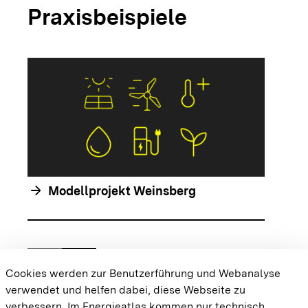
Praxisbeispiele
arrow_forwar
arrow_forward
Modellprojekt Weinsberg
chevron_left
chevron_right
Zur vorhergehenden Folie springen
Zur nächsten Folie springen
Cookies werden zur Benutzerführung und Webanalyse
verwendet und helfen dabei, diese Webseite zu
{{#displayPraxisbeispielMap}} {{{body}}}
verbessern. Im Energieatlas kommen nur technisch