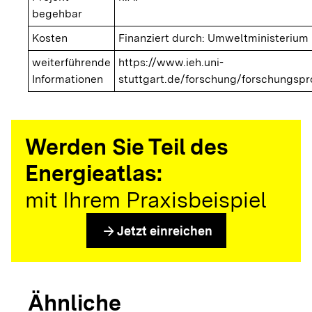
begehbar
Kosten
Finanziert durch: Umweltministeriu
weiterführende
https://www.ieh.uni-
Informationen
stuttgart.de/forschung/forschungspr
Werden Sie Teil des
Energieatlas:
mit Ihrem Praxisbeispiel
arrow_forward
Jetzt einreichen
Ähnliche