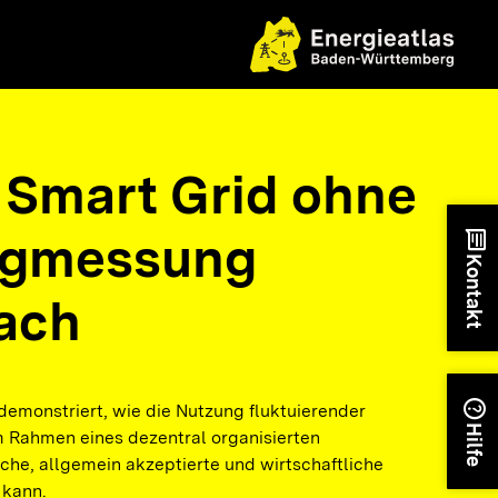
 Smart Grid ohne
ngmessung
chat
Kontakt
ach
help
demonstriert, wie die Nutzung fluktuierender
Hilfe
m Rahmen eines dezentral organisierten
che, allgemein akzeptierte und wirtschaftliche
 kann.