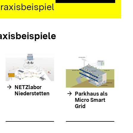
raxisbeispiel
axisbeispiele
arrow_forwar
arrow_forward
NETZlabor
arrow_forward
Niederstetten
Parkhaus als
Micro Smart
Grid