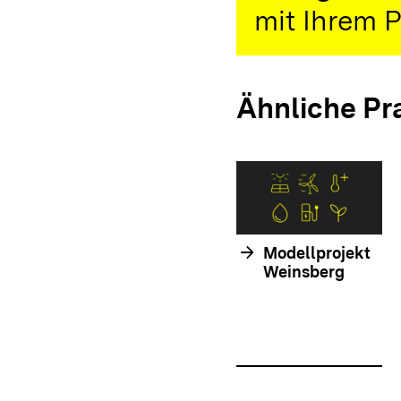
mit Ihrem P
Ähnliche Pr
arrow_forward
Modellprojekt
Weinsberg