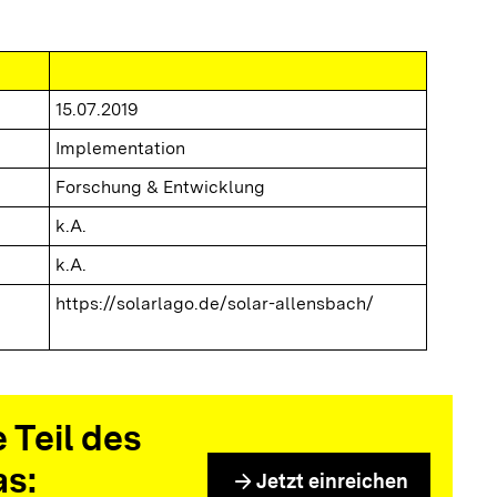
15.07.2019
Implementation
Forschung & Entwicklung
k.A.
k.A.
https://solarlago.de/solar-allensbach/
 Teil des
as:
arrow_forward
Jetzt einreichen