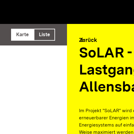
e ausführen
Karte
Liste
arrow_back
Zurück
SoLAR -
Lastga
Allensb
Im Projekt "SoLAR" wird 
erneuerbarer Energien i
Energiesystems auf einfa
Weise maximiert werden