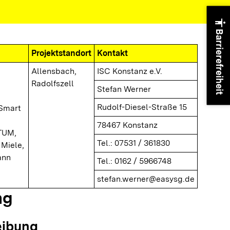
accessibility
Barrierefreiheit
Projektstandort
Kontakt
Allensbach,
ISC Konstanz e.V.
Radolfszell
Stefan Werner
Rudolf-Diesel-Straße 15
 Smart
78467 Konstanz
TUM,
Tel.: 07531 / 361830
Miele,
ann
Tel.: 0162 / 5966748
stefan.werner@easysg.de
ng
eibung