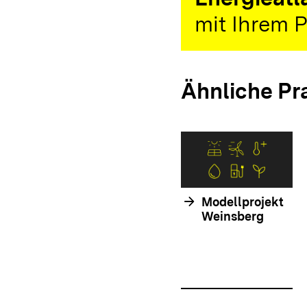
mit Ihrem P
Ähnliche Pr
arrow_forward
Modellprojekt
Weinsberg