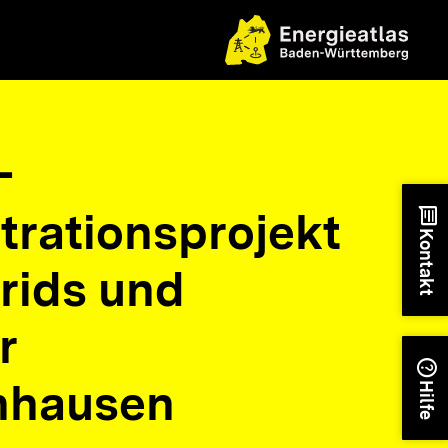
-
rationsprojekt
chat
Kontakt
rids und
r
help
nhausen
Hilfe