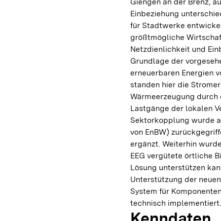
Giengen an der Brenz, au
Einbeziehung unterschie
für Stadtwerke entwickel
größtmögliche Wirtschaftl
Netzdienlichkeit und Ein
Grundlage der vorgesehe
erneuerbaren Energien v
standen hier die Strome
Wärmeerzeugung durch ei
Lastgänge der lokalen V
Sektorkopplung wurde au
von EnBW) zurückgegriff
ergänzt. Weiterhin wurde
EEG vergütete örtliche B
Lösung unterstützen kann
Unterstützung der neuen
System für Komponenten 
technisch implementiert
Kenndaten