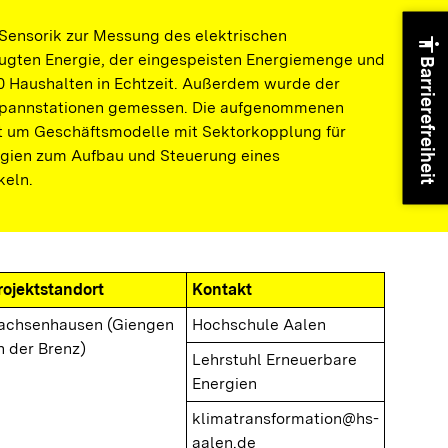
r Sensorik zur Messung des elektrischen
accessibility
eugten Energie, der eingespeisten Energiemenge und
Barrierefreiheit
 Haushalten in Echtzeit. Außerdem wurde der
spannstationen gemessen. Die aufgenommenen
 um Geschäftsmodelle mit Sektorkopplung für
gien zum Aufbau und Steuerung eines
keln.
rojektstandort
Kontakt
achsenhausen (Giengen
Hochschule Aalen
n der Brenz)
Lehrstuhl Erneuerbare
Energien
klimatransformation@hs-
aalen.de