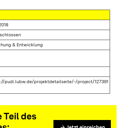
.2018
schlossen
chung & Entwicklung
://pudi.lubw.de/projektdetailseite/-/project/127391
 Teil des
as:
arrow_forward
Jetzt einreichen