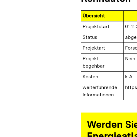
Übersicht
Projektstart
01.11
Status
abge
Projektart
Fors
Projekt
Nein
begehbar
Kosten
k.A.
weiterführende
https
Informationen
Werden Sie
Energieatl