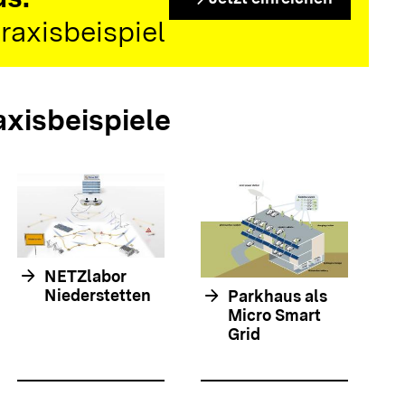
raxisbeispiel
axisbeispiele
arrow_forwar
arrow_forward
NETZlabor
arrow_forward
Niederstetten
Parkhaus als
Micro Smart
Grid