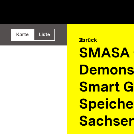
e ausführen
Karte
Liste
arrow_back
Zurück
SMASA 
Demonst
Smart G
Speiche
Sachse