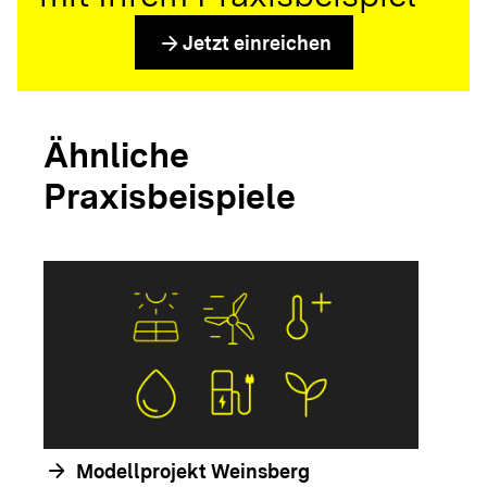
arrow_forward
Jetzt einreichen
Ähnliche
Praxisbeispiele
arrow_forwar
arrow_forward
Modellprojekt Weinsberg