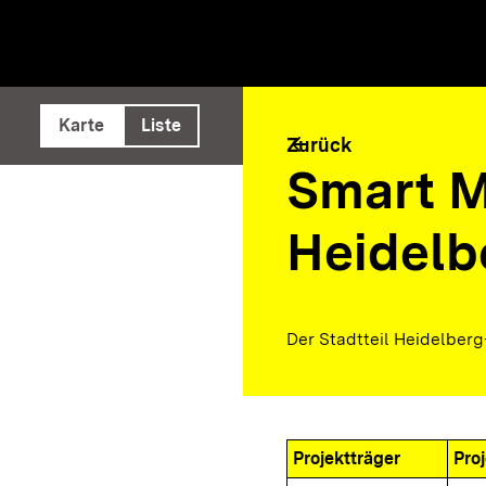
e ausführen
Karte
Liste
arrow_back
Zurück
Smart M
Heidelb
Der Stadtteil Heidelberg
Projektträger
Pro