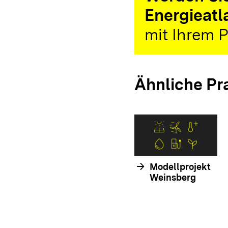
Energieatl
mit Ihrem P
Ähnliche Pr
arrow_forward
Modellprojekt
Weinsberg