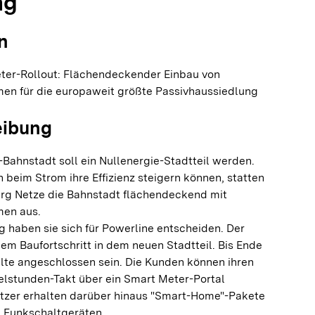
ng
n
eter-Rollout: Flächendeckender Einbau von
men für die europaweit größte Passivhaussiedlung
eibung
-Bahnstadt soll ein Nullenergie-Stadtteil werden.
beim Strom ihre Effizienz steigern können, statten
rg Netze die Bahnstadt flächendeckend mit
men aus.
 haben sie sich für Powerline entscheiden. Der
dem Baufortschritt in dem neuen Stadtteil. Bis Ende
alte angeschlossen sein. Die Kunden können ihren
elstunden-Takt über ein Smart Meter-Portal
Nutzer erhalten darüber hinaus "Smart-Home"-Pakete
 Funkschaltgeräten.