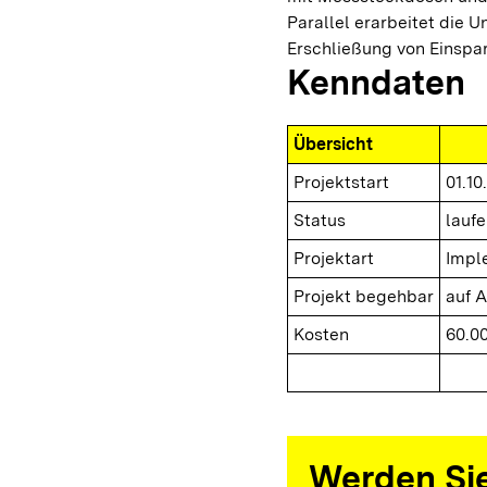
Parallel erarbeitet die U
Erschließung von Einspar
Kenndaten
Übersicht
Projektstart
01.10
Status
lauf
Projektart
Impl
Projekt begehbar
auf 
Kosten
60.0
Werden Sie