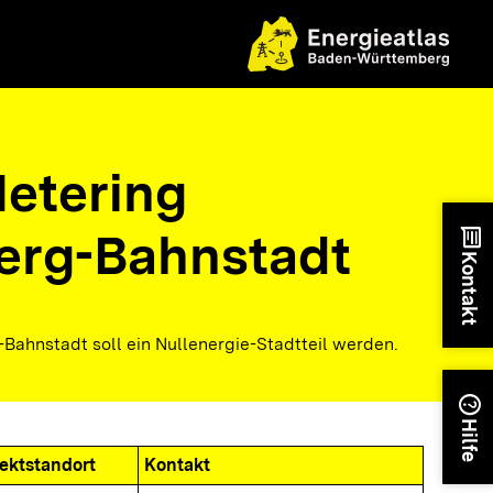
etering
erg-Bahnstadt
chat
Kontakt
-Bahnstadt soll ein Nullenergie-Stadtteil werden.
help
Hilfe
jektstandort
Kontakt