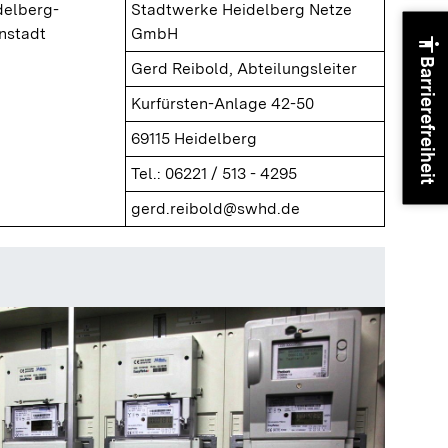
delberg-
Stadtwerke Heidelberg Netze
nstadt
GmbH
accessibility
Barrierefreiheit
Gerd Reibold, Abteilungsleiter
Kurfürsten-Anlage 42-50
69115 Heidelberg
Tel.: 06221 / 513 - 4295
gerd.reibold@swhd.de
Präsenta