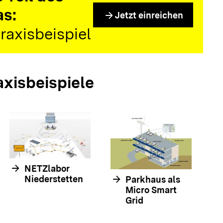
as:
arrow_forward
Jetzt einreichen
raxisbeispiel
axisbeispiele
arrow_forwar
arrow_forward
NETZlabor
arrow_forward
Niederstetten
Parkhaus als
Micro Smart
Grid