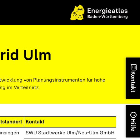
rid Ulm
chat
Kontakt
ntwicklung von Planungsinstrumenten für hohe
ng im Verteilnetz.
help
ktstandort
Kontakt
Hilfe
insingen
SWU Stadtwerke Ulm/Neu-Ulm GmbH