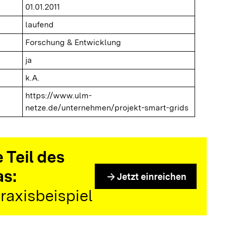
01.01.2011
laufend
Forschung & Entwicklung
ja
k.A.
https://www.ulm-
netze.de/unternehmen/projekt-smart-grids
 Teil des
as:
arrow_forward
Jetzt einreichen
raxisbeispiel