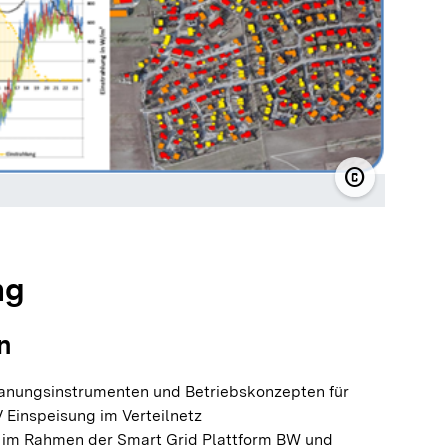
copyright
© SWU Stad
ng
n
anungsinstrumenten und Betriebskonzepten für
 Einspeisung im Verteilnetz
 im Rahmen der Smart Grid Plattform BW und