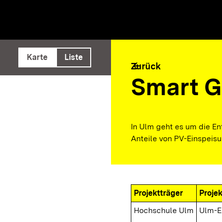
e ausführen
Karte
Liste
arrow_back
Zurück
Smart G
In Ulm geht es um die E
Anteile von PV-Einspeisu
Projektträger
Proje
Hochschule Ulm
Ulm-E