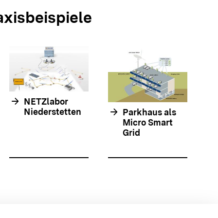
axisbeispiele
arrow_forwar
arrow_forward
NETZlabor
arrow_forward
Niederstetten
Parkhaus als
Micro Smart
Grid
olie springen
olie springen
 {{{body}}} {{/displayPraxisbeispielMap}}